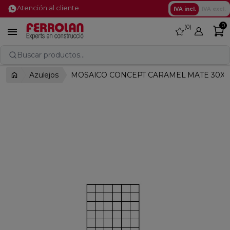
Atención al cliente
IVA incl.
IVA excl.
0
0
favorite

Buscar productos...
Azulejos
MOSAICO CONCEPT CARAMEL MATE 30X3