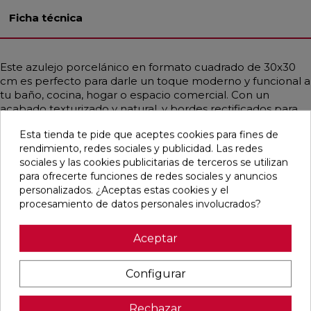
Ficha técnica
Este azulejo porcelánico en formato cuadrado de 30x30
cm es perfecto para darle un toque moderno y funcional a
tu baño, cocina, hogar o espacio comercial. Con un
acabado texturizado y natural, y bordes rectificados para
una instalación más precisa, este producto es tanto
Esta tienda te pide que aceptes cookies para fines de
antihielo como antimanchas. Su estilo industrial y
rendimiento, redes sociales y publicidad. Las redes
contemporáneo, que simula cemento en tonos beige y
sociales y las cookies publicitarias de terceros se utilizan
arena, lo convierte en una opción versátil y elegante para
para ofrecerte funciones de redes sociales y anuncios
cualquier proyecto de decoración.
personalizados. ¿Aceptas estas cookies y el
procesamiento de datos personales involucrados?
Aceptar
Pensamos que te puede interesar
Configurar
favorite
favorite
favorite
favorite
Rechazar