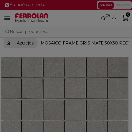
Atención al cliente
IVA incl.
IVA excl.
0
0
favorite

Buscar productos...
Azulejos
MOSAICO FRAME GRIS MATE 30X30 RECT