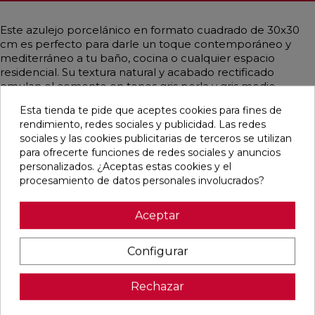
Este azulejo porcelánico en formato cuadrado de 30x30
cm es perfecto para darle un toque contemporáneo y
mediterráneo a tu baño, cocina o cualquier espacio
residencial. Su textura natural y acabado rectificado
emulan el cemento en tonos gris perla y gris medio,
ofreciendo una apariencia moderna y elegante. Ideal para
Esta tienda te pide que aceptes cookies para fines de
enmallado, este producto combina funcionalidad y estilo
rendimiento, redes sociales y publicidad. Las redes
en un diseño que se adapta a diversas decoraciones.
sociales y las cookies publicitarias de terceros se utilizan
para ofrecerte funciones de redes sociales y anuncios
personalizados. ¿Aceptas estas cookies y el
procesamiento de datos personales involucrados?
Pensamos que te puede interesar
Aceptar
favorite
favorite
favorite
favorite
Configurar
Rechazar
DETROIT
UNIQ MOON
CONCEPT
CONCEPT
ARENA
MATE
MOON MATE
GREY MATE