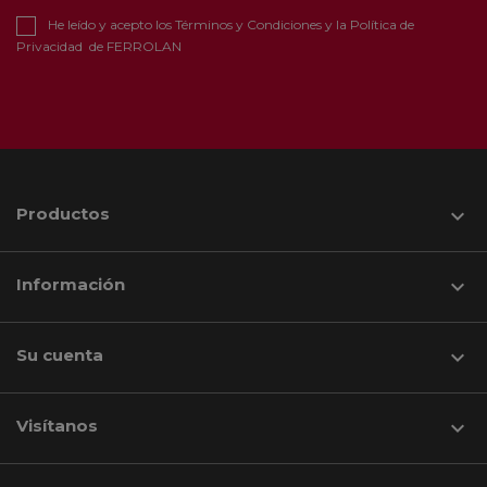
He leído y acepto los
Términos y Condiciones
y la
Política de
Privacidad
de FERROLAN
Productos

Información

Su cuenta

Visítanos
keyboard_arrow_down