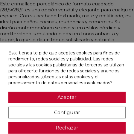
Este enmallado porcelánico de formato cuadrado
(28,5x28,5) es una opción versátil y elegante para cualquier
espacio. Con su acabado texturado, mate y rectificado, es
ideal para baños, cocinas, residencias y comercios. Su
diseño contemporáneo se inspira en estilos nórdico y
mediterráneo, simulando piedra en tonos antracita y
taupe, lo que le da un toque sofisticado y natural a
cualquier ambiente.
Esta tienda te pide que aceptes cookies para fines de
rendimiento, redes sociales y publicidad. Las redes
sociales y las cookies publicitarias de terceros se utilizan
para ofrecerte funciones de redes sociales y anuncios
Pensamos que te puede interesar
personalizados. ¿Aceptas estas cookies y el
procesamiento de datos personales involucrados?
favorite
favorite
favorite
favorite
Aceptar
Configurar
ALAPLANA
VERONA
KAWAII GREY
PALOMASTONE
BODO
WHITE MATE
MATE
WALL WHITE
SLIPSTOP
31,6X100
31,6X100
NATURAL
Rechazar
GREY MATE
RECTIFICADO
RECTIFICADO
33,3X100
60X120
RECTIFICADO