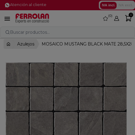
Atención al cliente
IVA incl.
IVA excl.
0
0
favorite

Buscar productos...
Azulejos
MOSAICO MUSTANG BLACK MATE 28,5X28,