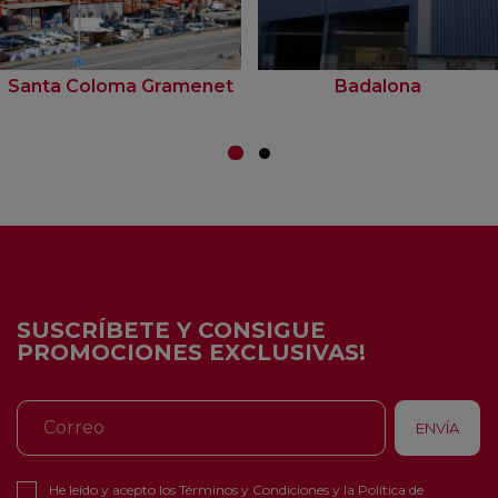
Santa Coloma Gramenet
Badalona
SUSCRÍBETE Y CONSIGUE
PROMOCIONES EXCLUSIVAS!
He leído y acepto los
Términos y Condiciones
y la
Política de