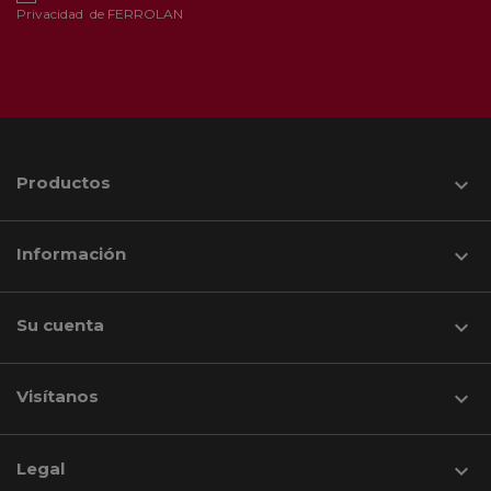
Privacidad
de FERROLAN
Productos

Información

Su cuenta

Visítanos
keyboard_arrow_down
Legal
