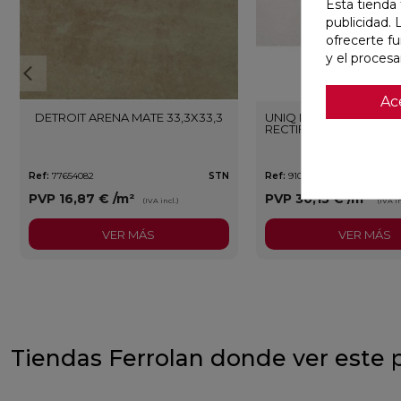
Esta tienda 
publicidad. 
ofrecerte f
y el proces
Ac
DETROIT ARENA MATE 33,3X33,3
UNIQ MOON MATE 29,5
RECTIFICADO
Ref:
77654082
STN
Ref:
91080476
PVP
16,87 €
/m²
PVP
30,13 €
/m²
(IVA incl.)
(IVA in
VER MÁS
VER MÁS
Tiendas Ferrolan donde ver este 