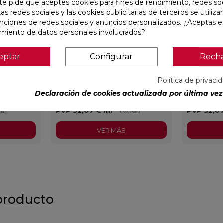
te pide que aceptes cookies para fines de rendimiento, redes soc
Las redes sociales y las cookies publicitarias de terceros se utiliza
unciones de redes sociales y anuncios personalizados. ¿Aceptas e
amiento de datos personales involucrados?
eptar
Configurar
Rech
X59,5
CONCEPT MOON MATE 29,5X59,5
CONCEPT G
RECTIFICADO
RECTIFIC
Política de privaci
Declaración de cookies actualizada por última vez 
Colorker
Ref:
91086931
Colorker
Ref:
91086932
PVP
32,07 €
/m²
PVP
32,0
cl.)
(IVA incl.)
VER MÁS
producto