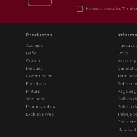
He leído y acepto los
Términos
Productos
Informa
Azulejos
Nuestras 
Baño
Envío
Cocina
Aviso lega
Parquet
Canal Éti
Construcción
Términos 
Ferretería
Sobre no
Pintura
Pago seg
Jardinería
Política 
Promos del mes
Política 
Exclusiva Web
Trabaja c
Contacte
Mapa del 