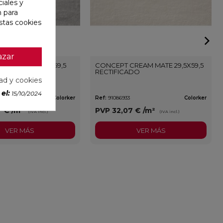
iales y
n para
stas cookies
azar
REY MATE 29,5X59,5
CONCEPT CREAM MATE 29,5X59,5
ADO
RECTIFICADO
dad y cookies
el:
15/10/2024
Colorker
Ref:
91086933
Colorker
7 €
/m²
PVP
32,07 €
/m²
(IVA incl.)
(IVA incl.)
VER MÁS
VER MÁS