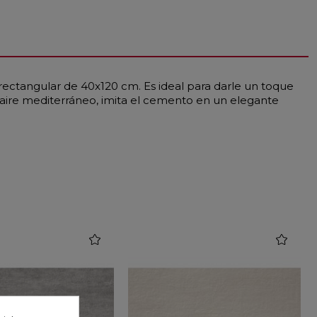
rectangular de 40x120 cm. Es ideal para darle un toque
n aire mediterráneo, imita el cemento en un elegante
favorite
favorite