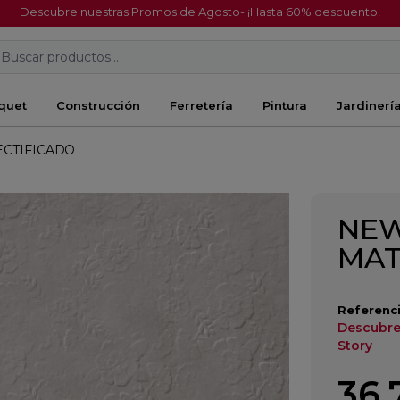
Descubre nuestras Promos de Agosto- ¡Hasta 60% descuento!
Buscar productos...
quet
Construcción
Ferretería
Pintura
Jardinerí
ECTIFICADO
NEW
MAT
Referenci
Descubre
Story
36,