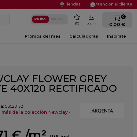
Tiendas
Atención al cliente
favorite
0
IVA incl.
IVA excl.
0
Login
0,00 €
a
Promos del mes
Calculadoras
Inspírate
CLAY FLOWER GREY
E 40X120 RECTIFICADO
a:
93520132
 más de la colección Newclay -
71 €
/m²
IVA incl.