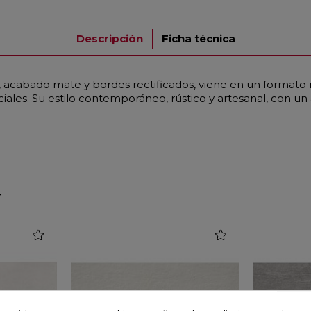
Descripción
Ficha técnica
, acabado mate y bordes rectificados, viene en un formato 
ciales. Su estilo contemporáneo, rústico y artesanal, con u
r
favorite
favorite