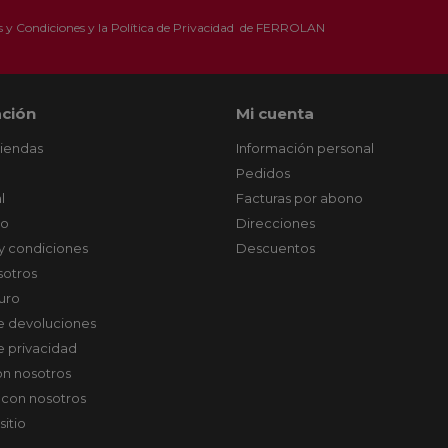
 y Condiciones
y la
Política de Privacidad
de FERROLAN
ción
Mi cuenta
tiendas
Información personal
Pedidos
l
Facturas por abono
co
Direcciones
y condiciones
Descuentos
sotros
uro
de devoluciones
de privacidad
on nosotros
 con nosotros
sitio