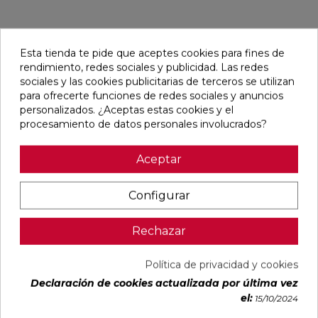
Pensamos que te puede interesar
Esta tienda te pide que aceptes cookies para fines de
rendimiento, redes sociales y publicidad. Las redes
sociales y las cookies publicitarias de terceros se utilizan
favorite
favorite
favorite
favorite
para ofrecerte funciones de redes sociales y anuncios
personalizados. ¿Aceptas estas cookies y el
procesamiento de datos personales involucrados?
DETROIT
UNIQ MOON
CONCEPT
CONCEPT
Aceptar
ARENA
MATE
MOON MATE
GREY MATE
MATE
29,5X59,5
29,5X59,5
29,5X59,5
33,3X33,3
RECTIFICADO
RECTIFICADO
RECTIFICADO
Configurar
Ref:
STN
Ref:
Colorker
Ref:
Colorker
Ref:
Colorker
77654082
91080476
91086931
91086932
Rechazar
PVP
PVP
PVP
PVP
16,87 €
30,13 €
32,07 €
32,07 €
/m²
/m²
/m²
/m²
Política de privacidad y cookies
(IVA
(IVA
(IVA
(IVA
Declaración de cookies actualizada por última vez
incl.)
incl.)
incl.)
incl.)
el:
15/10/2024
VER MÁS
VER MÁS
VER MÁS
VER MÁS