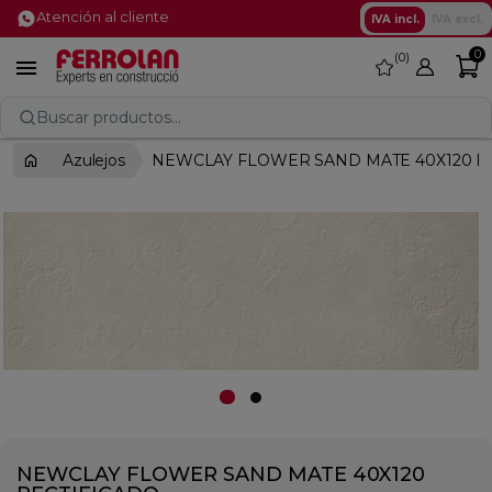
Atención al cliente
IVA incl.
IVA excl.
0
0
favorite

Buscar productos...
Azulejos
NEWCLAY FLOWER SAND MATE 40X120 R
NEWCLAY FLOWER SAND MATE 40X120