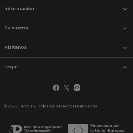
Información

Su cuenta

Visítanos
keyboard_arrow_down
Legal

© 2026. Ferrolan. Todos los derechos reservados.