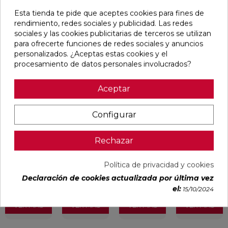
Esta tienda te pide que aceptes cookies para fines de
Pensamos que te puede interesar
rendimiento, redes sociales y publicidad. Las redes
sociales y las cookies publicitarias de terceros se utilizan
para ofrecerte funciones de redes sociales y anuncios
favorite
favorite
favorite
favorite
personalizados. ¿Aceptas estas cookies y el
procesamiento de datos personales involucrados?
Aceptar
DETROIT
UNIQ MOON
CONCEPT
CONCEPT
ARENA
MATE
MOON MATE
GREY MATE
MATE
29,5X59,5
29,5X59,5
29,5X59,5
Configurar
33,3X33,3
RECTIFICADO
RECTIFICADO
RECTIFICADO
Ref:
STN
Ref:
Colorker
Ref:
Colorker
Ref:
Colorker
Rechazar
77654082
91080476
91086931
91086932
PVP
PVP
PVP
PVP
16,87 €
30,13 €
32,07 €
32,07 €
Política de privacidad y cookies
/m²
/m²
/m²
/m²
(IVA
(IVA
(IVA
(IVA
Declaración de cookies actualizada por última vez
incl.)
incl.)
incl.)
incl.)
el:
15/10/2024
VER MÁS
VER MÁS
VER MÁS
VER MÁS