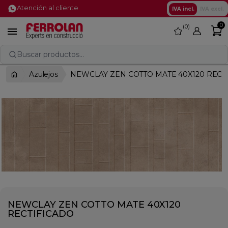
Atención al cliente
IVA incl.
IVA excl.
0
0
favorite

Buscar productos...
Azulejos
NEWCLAY ZEN COTTO MATE 40X120 RECT
NEWCLAY ZEN COTTO MATE 40X120
RECTIFICADO