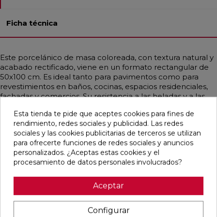
Ficha técnica
Este porcelánico de masa coloreada, con textura natural y
acabado rectificado, viene en un formato rectangular de
50x100 cm. Es ideal tanto para pavimentos como para
revestimientos en baños, cocinas, espacios residenciales,
fachadas y comercios. Su resistencia a las heladas y a las
manchas lo hace muy duradero. Con un estilo que abarca
Esta tienda te pide que aceptes cookies para fines de
desde lo clásico hasta lo contemporáneo y mediterráneo,
rendimiento, redes sociales y publicidad. Las redes
emula la apariencia de la piedra en tonos crema y beige,
sociales y las cookies publicitarias de terceros se utilizan
ofreciendo una opción elegante y versátil para cualquier
para ofrecerte funciones de redes sociales y anuncios
proyecto.
personalizados. ¿Aceptas estas cookies y el
procesamiento de datos personales involucrados?
Aceptar
Pensamos que te puede interesar
Configurar
favorite
favorite
favorite
favorite