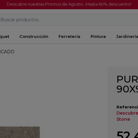
Descubre nuestras Promos de Agosto- ¡Hasta 60% descuento!
Buscar productos...
quet
Construcción
Ferretería
Pintura
Jardinerí
FICADO
PUR
90X
Referenci
Descubre
Stone
52,