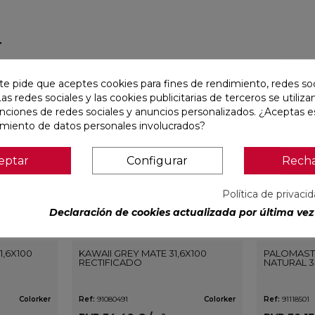
r
favorite
favorite
te pide que aceptes cookies para fines de rendimiento, redes soc
Las redes sociales y las cookies publicitarias de terceros se utiliza
unciones de redes sociales y anuncios personalizados. ¿Aceptas e
amiento de datos personales involucrados?
eptar
Configurar
Rech
Política de privaci
Declaración de cookies actualizada por última vez 
1,6X100
KAWAII GREY MATE 31,6X100
PALOMAST
RECTIFICADO
NATURAL 3
Colorker
Ref:
91080491
Colorker
Ref:
91118501