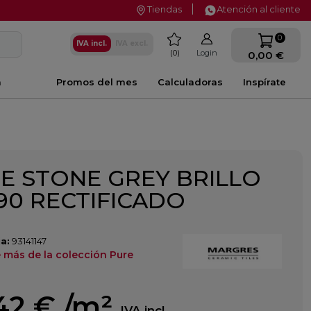
Tiendas
Atención al cliente
favorite
0
IVA incl.
IVA excl.
0
Login
0,00 €
a
Promos del mes
Calculadoras
Inspírate
E STONE GREY BRILLO
90 RECTIFICADO
a:
93141147
 más de la colección Pure
42 €
/m²
IVA incl.