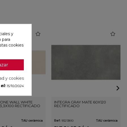
favorite
favorite
iales y
n para
stas cookies
azar
dad y cookies
el:
15/10/2024
ONE WALL WHITE
INTEGRA GRAY MATE 60X120
3,3X100 RECTIFICADO
RECTIFICADO
TAU ceràmica
Ref:
93213810
TAU ceràmica