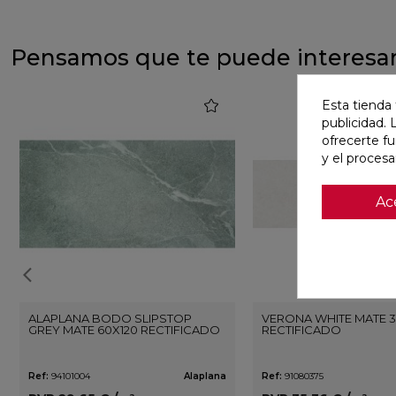
Pensamos que te puede interesa
favorite
Esta tienda 
publicidad. 
ofrecerte f
y el proces
Ac
ALAPLANA BODO SLIPSTOP
VERONA WHITE MATE 3
GREY MATE 60X120 RECTIFICADO
RECTIFICADO
Ref:
94101004
Alaplana
Ref:
91080375