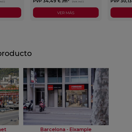
PVP
34,49 €
/m²
PVP
30,1
ncl.)
(IVA incl.)
VER MÁS
producto
net
Barcelona - Eixample