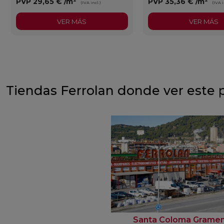
PVP
29,65 €
/m²
PVP
35,36 €
/m²
(IVA incl.)
(IVA i
VER MÁS
VER MÁS
Tiendas Ferrolan donde ver este 
Santa Coloma Grame