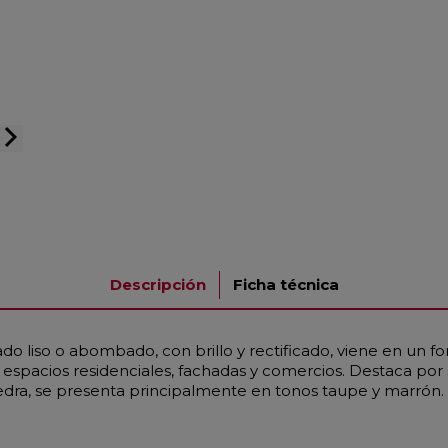
arrow_forward_ios
Descripción
Ficha técnica
o liso o abombado, con brillo y rectificado, viene en un f
pacios residenciales, fachadas y comercios. Destaca por su 
edra, se presenta principalmente en tonos taupe y marrón.