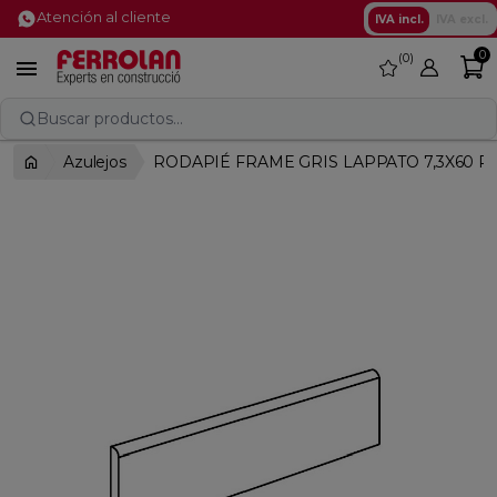
Atención al cliente
IVA incl.
IVA excl.
0
0
favorite

Buscar productos...
Azulejos
RODAPIÉ FRAME GRIS LAPPATO 7,3X60 R