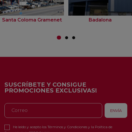
Santa Coloma Gramenet
Badalona
SUSCRÍBETE Y CONSIGUE
PROMOCIONES EXCLUSIVAS!
He leído y acepto los
Términos y Condiciones
y la
Política de