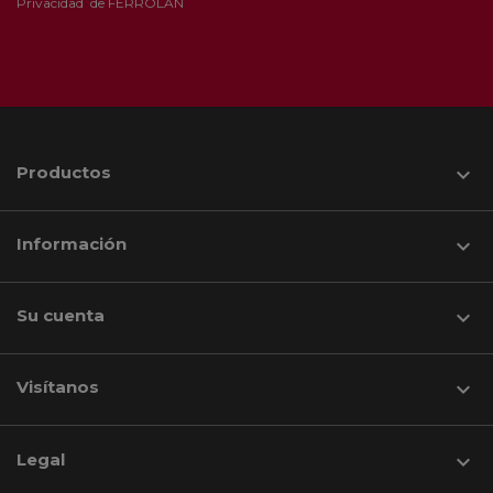
Privacidad
de FERROLAN
Productos

Información

Su cuenta

Visítanos
keyboard_arrow_down
Legal
