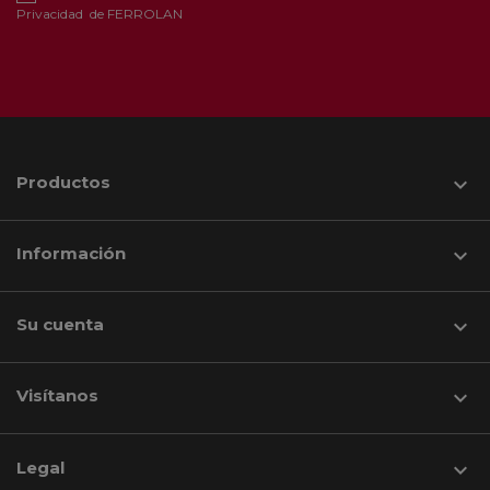
Privacidad
de FERROLAN
Productos

Información

Su cuenta

Visítanos
keyboard_arrow_down
Legal
