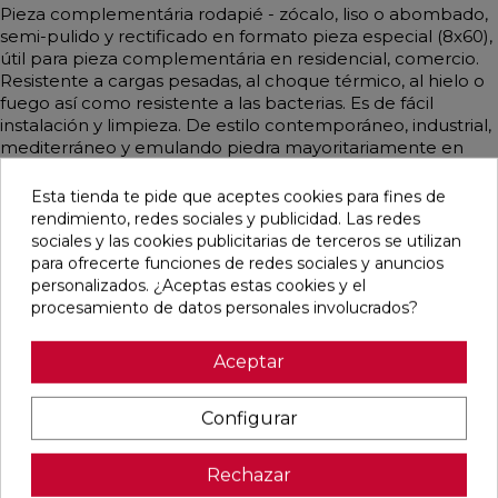
Pieza complementária rodapié - zócalo, liso o abombado,
semi-pulido y rectificado en formato pieza especial (8x60),
útil para pieza complementária en residencial, comercio.
Resistente a cargas pesadas, al choque térmico, al hielo o
fuego así como resistente a las bacterias. Es de fácil
instalación y limpieza. De estilo contemporáneo, industrial,
mediterráneo y emulando piedra mayoritariamente en
color taupe.
Esta tienda te pide que aceptes cookies para fines de
rendimiento, redes sociales y publicidad. Las redes
sociales y las cookies publicitarias de terceros se utilizan
para ofrecerte funciones de redes sociales y anuncios
Pensamos que te puede interesar
personalizados. ¿Aceptas estas cookies y el
procesamiento de datos personales involucrados?
favorite
favorite
favorite
favorite
Aceptar
Configurar
ALAPLANA
VERONA
KAWAII GREY
PALOMASTONE
BODO
WHITE MATE
MATE
WALL WHITE
SLIPSTOP
31,6X100
31,6X100
NATURAL
Rechazar
GREY MATE
RECTIFICADO
RECTIFICADO
33,3X100
60X120
RECTIFICADO