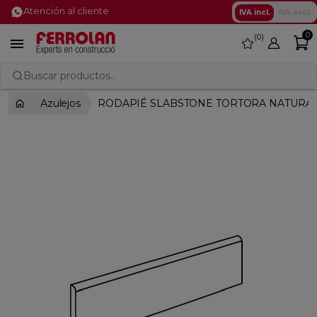
Atención al cliente
IVA incl.
IVA excl.
0
0
favorite

Buscar productos...
Azulejos
RODAPIÉ SLABSTONE TORTORA NATURAL