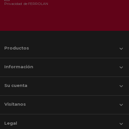
Privacidad
de FERROLAN
Productos

Información

Su cuenta

Visítanos
keyboard_arrow_down
Legal
