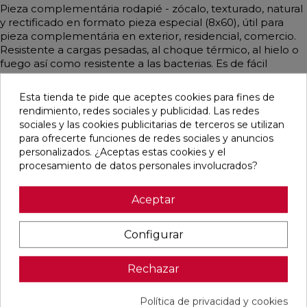
Pieza complementária rodapié - zócalo, texturado, natural
y rectificado en formato pieza especial (8x60), útil para
pieza complementária en exterior, residencial, comercio.
Resistente a cargas pesadas, al choque térmico, al hielo o
fuego así como resistente a las bacterias. Es de fácil
instalación y limpieza. De estilo contemporáneo, industrial,
mediterráneo y emulando piedra mayoritariamente en
Esta tienda te pide que aceptes cookies para fines de
color taupe.
rendimiento, redes sociales y publicidad. Las redes
sociales y las cookies publicitarias de terceros se utilizan
para ofrecerte funciones de redes sociales y anuncios
personalizados. ¿Aceptas estas cookies y el
procesamiento de datos personales involucrados?
Pensamos que te puede interesar
Aceptar
favorite
favorite
favorite
favorite
Configurar
Rechazar
ALAPLANA
VERONA
KAWAII GREY
PALOMASTONE
BODO
WHITE MATE
MATE
WALL WHITE
SLIPSTOP
31,6X100
31,6X100
NATURAL
GREY MATE
RECTIFICADO
RECTIFICADO
33,3X100
Política de privacidad y cookies
60X120
RECTIFICADO