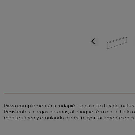
arrow_back_ios
Pieza complementária rodapié - zócalo, texturado, natural
Resistente a cargas pesadas, al choque térmico, al hielo o 
mediterráneo y emulando piedra mayoritariamente en co