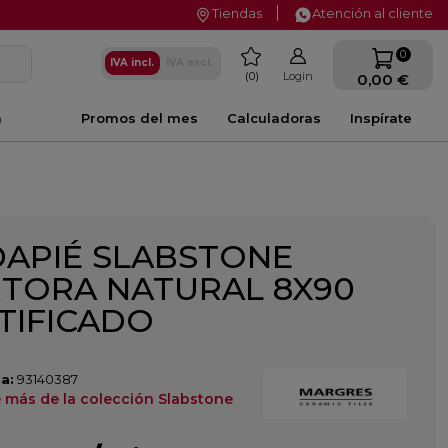
Tiendas
Atención al cliente
favorite
0
IVA incl.
IVA excl.
0
Login
0,00 €
a
Promos del mes
Calculadoras
Inspírate
APIÉ SLABSTONE
TORA NATURAL 8X90
TIFICADO
a:
93140387
 más de la colección Slabstone