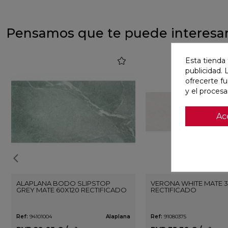
Pensamos que te puede interesa
favorite
Esta tienda 
publicidad. 
ofrecerte f
y el proces
Ac
ALAPLANA BODO SLIPSTOP
VERONA WHITE MATE 3
GREY MATE 60X120 RECTIFICADO
RECTIFICADO
Ref:
94101004
Alaplana
Ref:
91080375