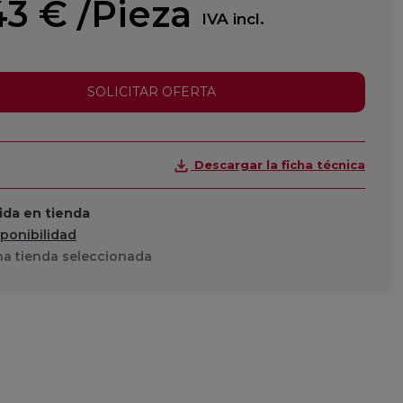
43 €
/Pieza
IVA incl.
SOLICITAR OFERTA
Descargar la ficha técnica
da en tienda
sponibilidad
a tienda seleccionada