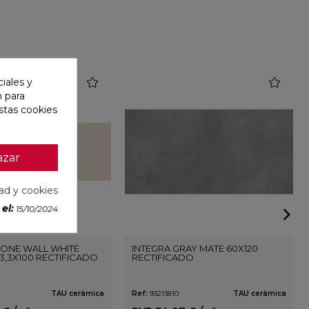
favorite
favorite
iales y
n para
stas cookies
azar
dad y cookies
el:
15/10/2024
ONE WALL WHITE
INTEGRA GRAY MATE 60X120
3,3X100 RECTIFICADO
RECTIFICADO
TAU ceràmica
Ref:
93213810
TAU ceràmica