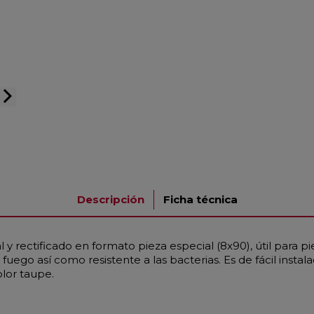
arrow_forward_ios
Descripción
Ficha técnica
 y rectificado en formato pieza especial (8x90), útil para p
fuego así como resistente a las bacterias. Es de fácil instal
lor taupe.