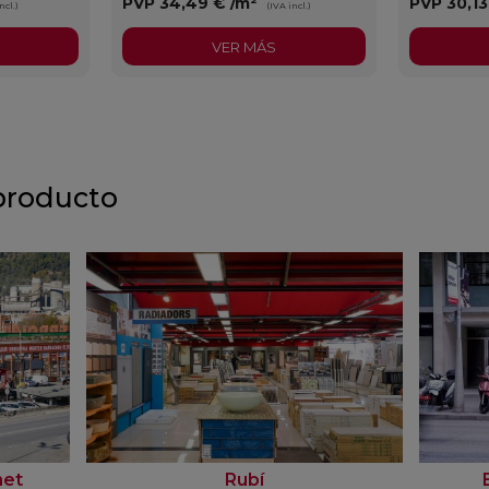
PVP
34,49 €
/m²
PVP
30,1
ncl.)
(IVA incl.)
VER MÁS
producto
net
Rubí