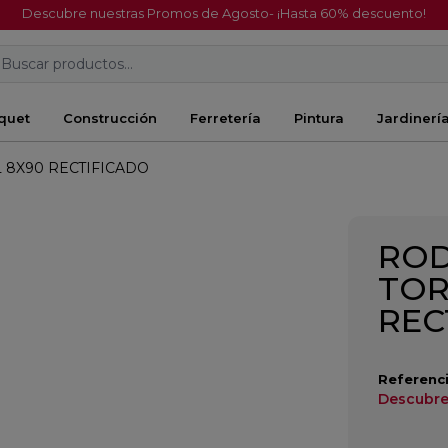
Descubre nuestras Promos de Agosto- ¡Hasta 60% descuento!
Buscar productos...
quet
Construcción
Ferretería
Pintura
Jardinerí
 8X90 RECTIFICADO
ROD
TOR
REC
Referenci
Descubre