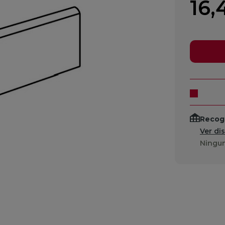
16,
Recogi
Ver di
Ningun