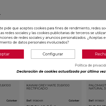
r
favorite
favorite
te pide que aceptes cookies para fines de rendimiento, redes soc
Las redes sociales y las cookies publicitarias de terceros se utiliza
unciones de redes sociales y anuncios personalizados. ¿Aceptas e
amiento de datos personales involucrados?
eptar
Configurar
Rech
Política de privaci
Declaración de cookies actualizada por última vez 
1,6X100
KAWAII GREY MATE 31,6X100
PALOMAST
RECTIFICADO
NATURAL 3
Colorker
Ref:
91080491
Colorker
Ref:
91118501