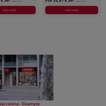
3 €
/m²
PVP
34,97 €
/m²
(IVA incl.)
(IVA incl.)
VER MÁS
VER MÁS
Barcelona - Eixample