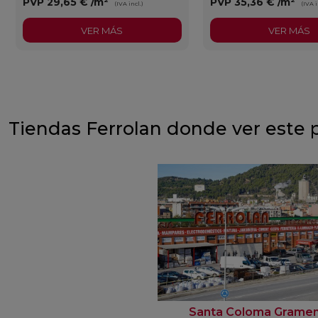
PVP
29,65 €
/m²
PVP
35,36 €
/m²
(IVA incl.)
(IVA i
VER MÁS
VER MÁS
Tiendas Ferrolan donde ver este 
Santa Coloma Grame