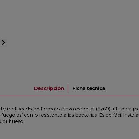
arrow_forward_ios
Descripción
Ficha técnica
 y rectificado en formato pieza especial (8x60), útil para p
fuego así como resistente a las bacterias. Es de fácil instal
lor hueso.