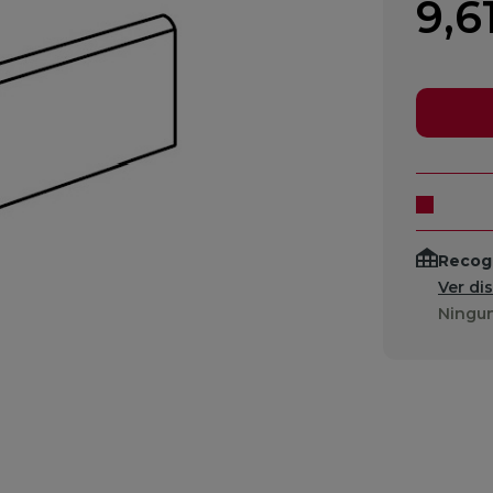
9,6
Recogi
Ver di
Ningun