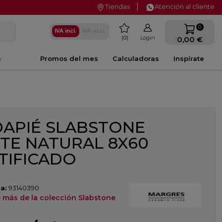
Tiendas
Atención al cliente
favorite
0
IVA incl.
IVA excl.
0
Login
0,00 €
a
Promos del mes
Calculadoras
Inspírate
APIÉ SLABSTONE
TE NATURAL 8X60
TIFICADO
a:
93140390
 más de la colección Slabstone