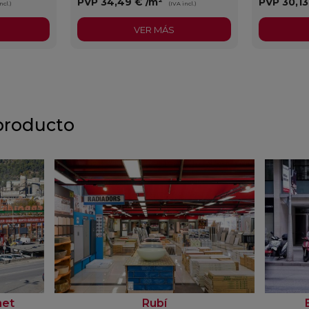
PVP
34,49 €
/m²
PVP
30,1
ncl.)
(IVA incl.)
VER MÁS
producto
net
Rubí