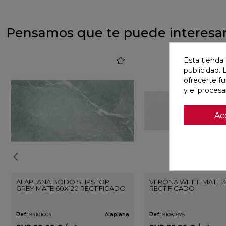
Pensamos que te puede interesa
favorite
Esta tienda 
publicidad. 
ofrecerte f
y el proces
Ac
ALAPLANA BODO SLIPSTOP
VERONA WHITE MATE 3
GREY MATE 60X120 RECTIFICADO
RECTIFICADO
Ref:
94101004
Alaplana
Ref:
91080375