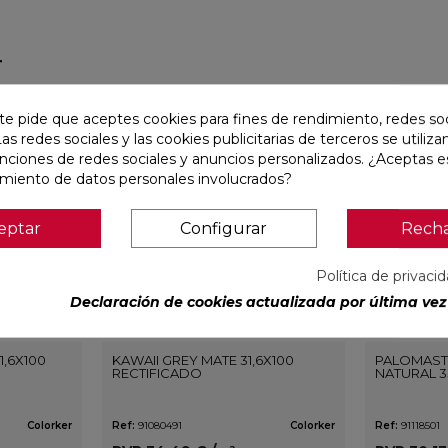
r
favorite
favorite
te pide que aceptes cookies para fines de rendimiento, redes soc
Las redes sociales y las cookies publicitarias de terceros se utiliza
unciones de redes sociales y anuncios personalizados. ¿Aceptas e
amiento de datos personales involucrados?
eptar
Configurar
Rech
Política de privaci
Declaración de cookies actualizada por última vez 
1,6X100
KAWAII GREY MATE 31,6X100
PALOMAST
RECTIFICADO
NATURAL 3
Colorker
Ref:
91080491
Colorker
Ref:
91118501