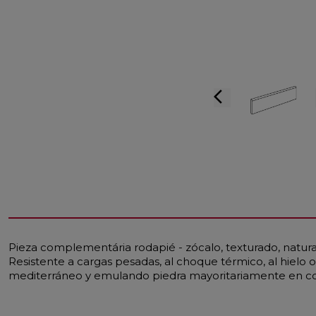
arrow_back_ios
Pieza complementária rodapié - zócalo, texturado, natural
Resistente a cargas pesadas, al choque térmico, al hielo o 
mediterráneo y emulando piedra mayoritariamente en co