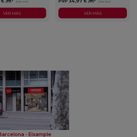
3 €
/m²
PVP
34,97 €
/m²
(IVA incl.)
(IVA incl.)
VER MÁS
VER MÁS
Barcelona - Eixample