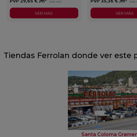
PVP
29,65 €
/m²
PVP
35,36 €
/m²
(IVA incl.)
(IVA i
VER MÁS
VER MÁS
Tiendas Ferrolan donde ver este 
Santa Coloma Grame