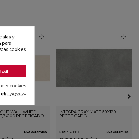
favorite
favorite
iales y
n para
stas cookies
azar
dad y cookies
el:
15/10/2024
ONE WALL WHITE
INTEGRA GRAY MATE 60X120
3,3X100 RECTIFICADO
RECTIFICADO
TAU ceràmica
Ref:
93213810
TAU ceràmica