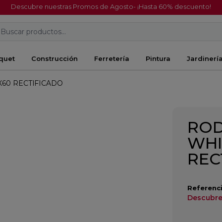
Descubre nuestras Promos de Agosto- ¡Hasta 60% descuento!
Buscar productos...
quet
Construcción
Ferretería
Pintura
Jardinerí
60 RECTIFICADO
ROD
WHI
REC
Referenci
Descubre