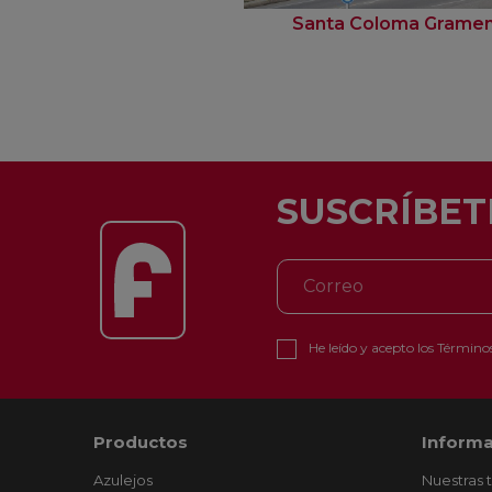
Santa Coloma Grame
SUSCRÍBET
He leído y acepto los
Términos
Productos
Informa
Azulejos
Nuestras 