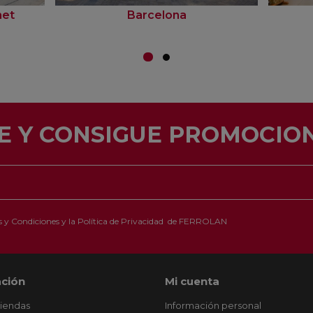
net
Barcelona
E Y CONSIGUE PROMOCION
 y Condiciones
y la
Política de Privacidad
de FERROLAN
ción
Mi cuenta
tiendas
Información personal