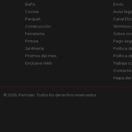
Baño
Envío
Cocina
Aviso lega
Parquet
Canal Éti
Construcción
Términos 
Ferretería
Sobre no
Pintura
Pago seg
Jardinería
Política 
Promos del mes
Política 
Exclusiva Web
Trabaja c
Contacte
Mapa del 
© 2026. Ferrolan. Todos los derechos reservados.