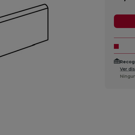
Recogi
Ver di
Ningun