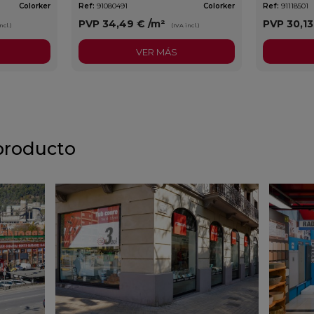
Colorker
Ref:
91080491
Colorker
Ref:
91118501
PVP
34,49 €
/m²
PVP
30,1
ncl.)
(IVA incl.)
VER MÁS
producto