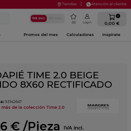
Tiendas
Atención al cliente
favorite
0
IVA incl.
IVA excl.
0
Login
0,00 €
a
Promos del mes
Calculadoras
Inspírate
APIÉ TIME 2.0 BEIGE
IDO 8X60 RECTIFICADO
a:
93142647
 más de la colección Time 2.0
46 €
/Pieza
IVA incl.