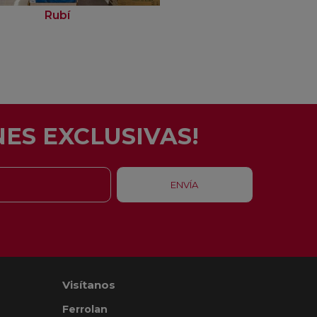
Rubí
Barcelona - Eixam
ES EXCLUSIVAS!
Visítanos
Ferrolan