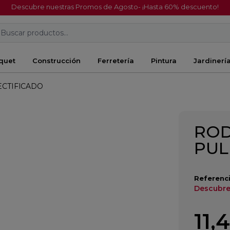
Descubre nuestras Promos de Agosto- ¡Hasta 60% descuento!
Buscar productos...
quet
Construcción
Ferretería
Pintura
Jardinerí
ECTIFICADO
ROD
PUL
Referenci
Descubre
11,