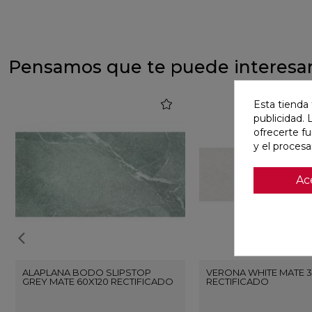
Pensamos que te puede interesa
favorite
Esta tienda 
publicidad. 
ofrecerte f
y el proces
Ac
ALAPLANA BODO SLIPSTOP
VERONA WHITE MATE 3
GREY MATE 60X120 RECTIFICADO
RECTIFICADO