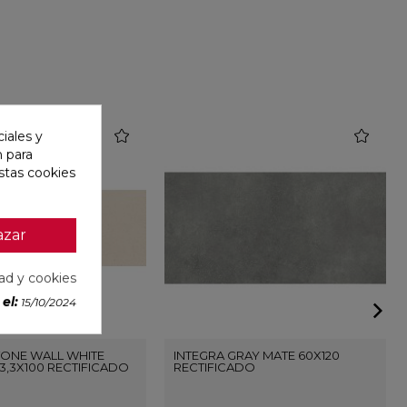
favorite
favorite
iales y
n para
stas cookies
azar
dad y cookies
el:
15/10/2024
ONE WALL WHITE
INTEGRA GRAY MATE 60X120
3,3X100 RECTIFICADO
RECTIFICADO