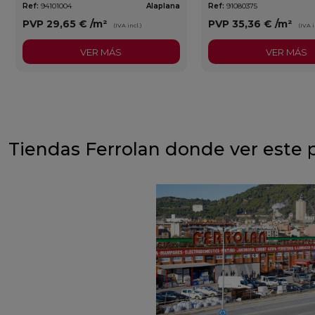
Ref:
94101004
Alaplana
Ref:
91080375
PVP
29,65 €
/m²
PVP
35,36 €
/m²
(IVA incl.)
(IVA i
VER MÁS
VER MÁS
Tiendas Ferrolan donde ver este 