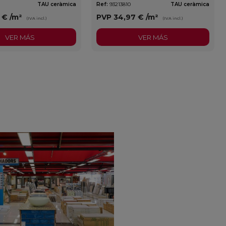
TAU ceràmica
Ref:
93213810
TAU ceràmica
3 €
/m²
PVP
34,97 €
/m²
(IVA incl.)
(IVA incl.)
VER MÁS
VER MÁS