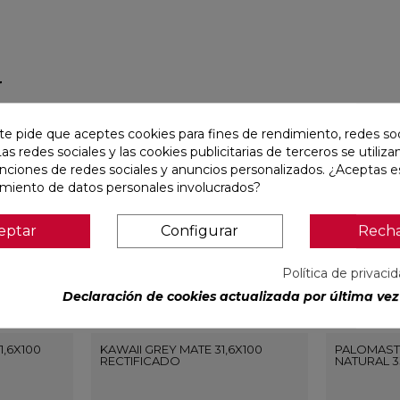
r
favorite
favorite
te pide que aceptes cookies para fines de rendimiento, redes soc
Las redes sociales y las cookies publicitarias de terceros se utiliza
unciones de redes sociales y anuncios personalizados. ¿Aceptas e
amiento de datos personales involucrados?
eptar
Configurar
Rech
Política de privaci
Declaración de cookies actualizada por última vez 
1,6X100
KAWAII GREY MATE 31,6X100
PALOMAST
RECTIFICADO
NATURAL 3