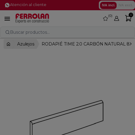
Atención al cliente
IVA incl.
IVA excl.
0
0
favorite

Buscar productos...
Azulejos
RODAPIÉ TIME 2.0 CARBÓN NATURAL 8X9