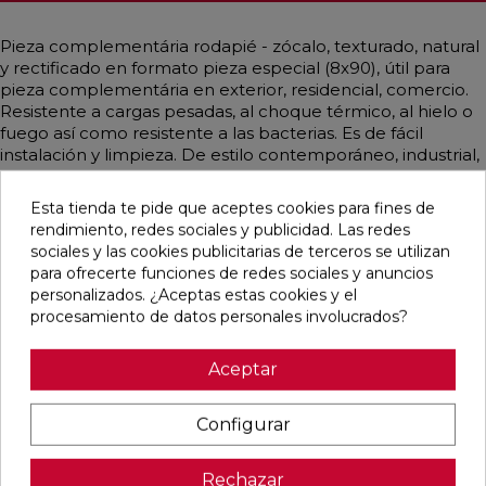
Pieza complementária rodapié - zócalo, texturado, natural
y rectificado en formato pieza especial (8x90), útil para
pieza complementária en exterior, residencial, comercio.
Resistente a cargas pesadas, al choque térmico, al hielo o
fuego así como resistente a las bacterias. Es de fácil
instalación y limpieza. De estilo contemporáneo, industrial,
rústico y artesanal, vintage y simulando piedra
mayoritariamente en color taupe, gris medio.
Esta tienda te pide que aceptes cookies para fines de
rendimiento, redes sociales y publicidad. Las redes
sociales y las cookies publicitarias de terceros se utilizan
para ofrecerte funciones de redes sociales y anuncios
personalizados. ¿Aceptas estas cookies y el
Pensamos que te puede interesar
procesamiento de datos personales involucrados?
favorite
favorite
favorite
favorite
Aceptar
Configurar
ALAPLANA
VERONA
KAWAII GREY
PALOMASTONE
BODO
WHITE MATE
MATE
WALL WHITE
Rechazar