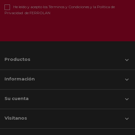
He leído y acepto los
Términos y Condiciones
y la
Política de
Privacidad
de FERROLAN
Productos

Información

Su cuenta

Visítanos
keyboard_arrow_down