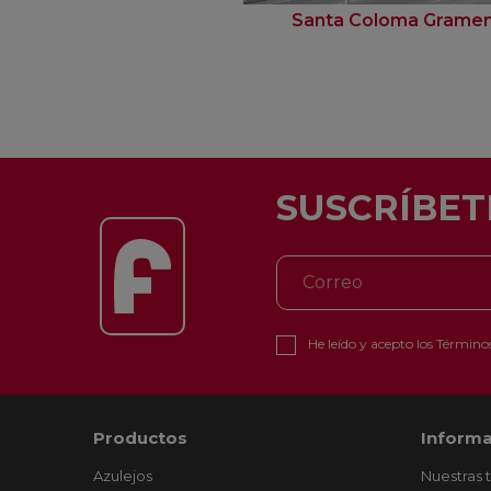
Santa Coloma Grame
SUSCRÍBET
He leído y acepto los
Términos
Productos
Informa
Azulejos
Nuestras 