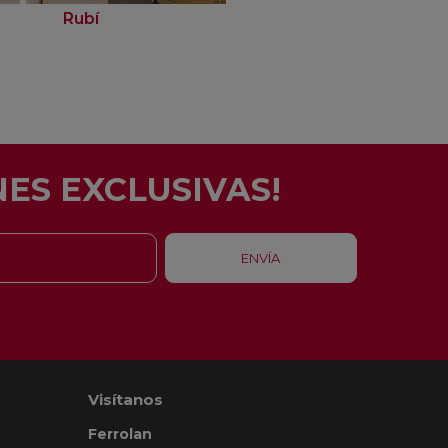
Rubí
Barcelona - Eixam
ES EXCLUSIVAS!
Visítanos
Ferrolan