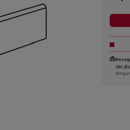
Recogi
Ver di
Ningun