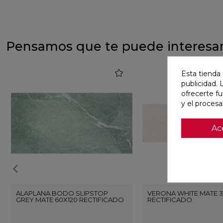
Pensamos que te puede interesa
favorite
Esta tienda 
publicidad. 
ofrecerte f
y el proces
Ac
ALAPLANA BODO SLIPSTOP
VERONA WHITE MATE 3
GREY MATE 60X120 RECTIFICADO
RECTIFICADO