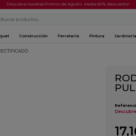
Descubre nuestras Promos de Agosto- ¡Hasta 60% descuento!
Buscar productos...
quet
Construcción
Ferretería
Pintura
Jardinerí
RECTIFICADO
ROD
PUL
Referenci
Descubre
17,