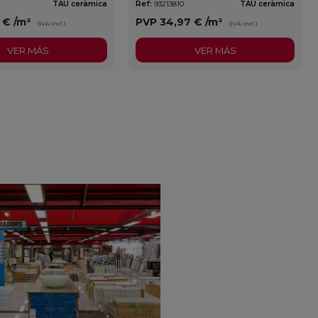
TAU ceràmica
Ref:
93213810
TAU ceràmica
3 €
/m²
PVP
34,97 €
/m²
(IVA incl.)
(IVA incl.)
VER MÁS
VER MÁS