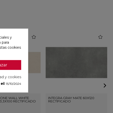
favorite
favorite
iales y
n para
stas cookies
azar
dad y cookies
el:
15/10/2024
ONE WALL WHITE
INTEGRA GRAY MATE 60X120
3,3X100 RECTIFICADO
RECTIFICADO