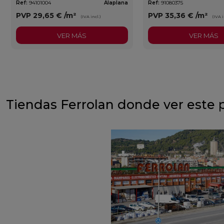
Ref:
94101004
Alaplana
Ref:
91080375
PVP
29,65 €
/m²
PVP
35,36 €
/m²
(IVA incl.)
(IVA i
VER MÁS
VER MÁS
Tiendas Ferrolan donde ver este 