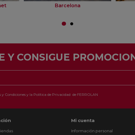
net
Barcelona
E Y CONSIGUE PROMOCION
 y Condiciones
y la
Política de Privacidad
de FERROLAN
ción
Mi cuenta
tiendas
Información personal