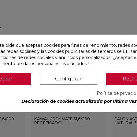
r
favorite
favorite
te pide que aceptes cookies para fines de rendimiento, redes soc
Las redes sociales y las cookies publicitarias de terceros se utiliza
unciones de redes sociales y anuncios personalizados. ¿Aceptas e
amiento de datos personales involucrados?
eptar
Configurar
Rech
Política de privaci
Declaración de cookies actualizada por última vez 
1,6X100
KAWAII GREY MATE 31,6X100
PALOMAST
RECTIFICADO
NATURAL 3