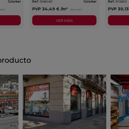
Colorker
Ref:
91080491
Colorker
Ref:
91118501
PVP
34,49 €
/m²
PVP
30,1
ncl.)
(IVA incl.)
VER MÁS
producto