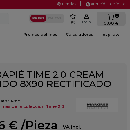
Tiendas
Atención al cliente
favorite
0
IVA incl.
IVA excl.
0
Login
0,00 €
a
Promos del mes
Calculadoras
Inspírate
APIÉ TIME 2.0 CREAM
IDO 8X90 RECTIFICADO
a:
93142659
 más de la colección Time 2.0
16 €
/Pieza
IVA incl.