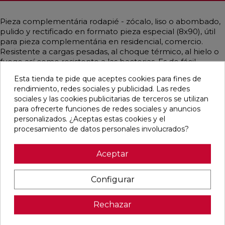
Pieza complementária rodapié - zócalo, liso o abombado,
pulido y rectificado en formato pieza especial (8x90), útil
para pieza complementária en residencial, comercio.
Resistente a cargas pesadas, al choque térmico, al hielo o
fuego así como resistente a las bacterias. Es de fácil
instalación y limpieza. De estilo contemporáneo, industrial,
Esta tienda te pide que aceptes cookies para fines de
rústico y artesanal, vintage y simulando piedra
rendimiento, redes sociales y publicidad. Las redes
mayoritariamente en color crema.
sociales y las cookies publicitarias de terceros se utilizan
para ofrecerte funciones de redes sociales y anuncios
personalizados. ¿Aceptas estas cookies y el
procesamiento de datos personales involucrados?
Pensamos que te puede interesar
Aceptar
favorite
favorite
favorite
favorite
Configurar
Rechazar
ALAPLANA
VERONA
KAWAII GREY
PALOMASTONE
BODO
WHITE MATE
MATE
WALL WHITE