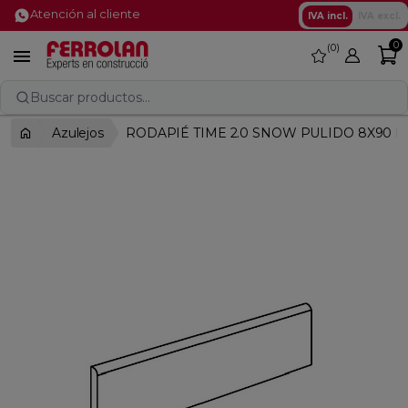
Atención al cliente
IVA incl.
IVA excl.
0
0
favorite

Buscar productos...
Azulejos
RODAPIÉ TIME 2.0 SNOW PULIDO 8X90 R