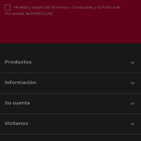
He leído y acepto los
Términos y Condiciones
y la
Política de
Privacidad
de FERROLAN
Productos

Información

Su cuenta

Visítanos
keyboard_arrow_down