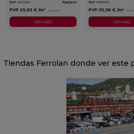
Ref:
94101004
Alaplana
Ref:
91080375
PVP
29,65 €
/m²
PVP
35,36 €
/m²
(IVA incl.)
(IVA i
VER MÁS
VER MÁS
Tiendas Ferrolan donde ver este 