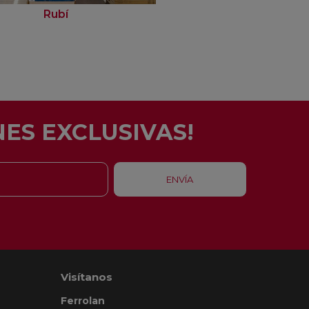
Rubí
Barcelona - Eixam
ES EXCLUSIVAS!
Visítanos
Ferrolan