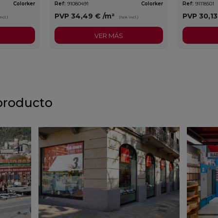
Colorker
Ref:
91080491
Colorker
Ref:
91118501
PVP
34,49 €
/m²
PVP
30,1
ncl.)
(IVA incl.)
VER MÁS
producto