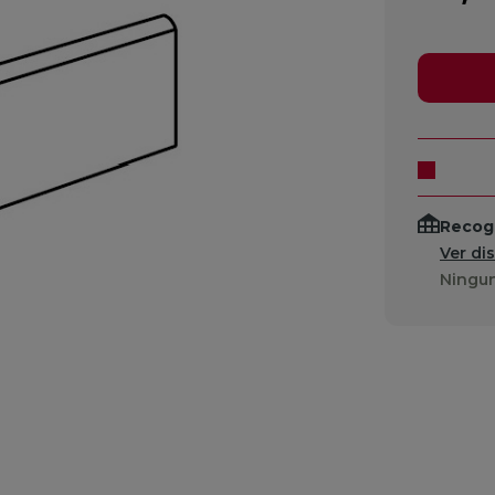
Recogi
Ver di
Ningun