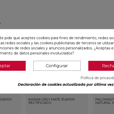
r
favorite
favorite
te pide que aceptes cookies para fines de rendimiento, redes soc
Las redes sociales y las cookies publicitarias de terceros se utiliza
unciones de redes sociales y anuncios personalizados. ¿Aceptas e
amiento de datos personales involucrados?
eptar
Configurar
Rech
Política de privaci
Declaración de cookies actualizada por última vez 
1,6X100
KAWAII GREY MATE 31,6X100
PALOMAST
RECTIFICADO
NATURAL 3