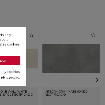
favorite
favorite
iales y
n para
stas cookies
azar
dad y cookies
el:
15/10/2024
ONE WALL WHITE
INTEGRA GRAY MATE 60X120
3,3X100 RECTIFICADO
RECTIFICADO