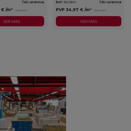
TAU ceràmica
Ref:
93213810
TAU ceràmica
3 €
/m²
PVP
34,97 €
/m²
(IVA incl.)
(IVA incl.)
VER MÁS
VER MÁS