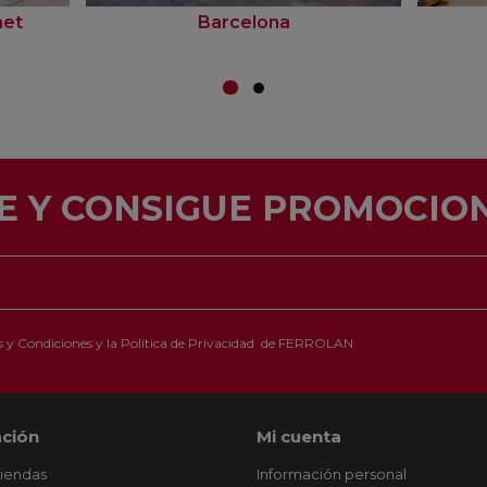
net
Barcelona
E Y CONSIGUE PROMOCION
 y Condiciones
y la
Política de Privacidad
de FERROLAN
ción
Mi cuenta
tiendas
Información personal