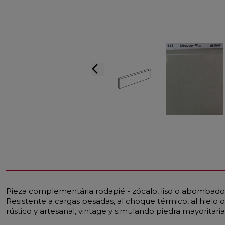
arrow_back_ios
Pieza complementária rodapié - zócalo, liso o abombado, p
Resistente a cargas pesadas, al choque térmico, al hielo o 
rústico y artesanal, vintage y simulando piedra mayoritar