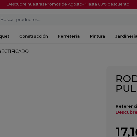
Descubre nuestras Promos de Agosto- ¡Hasta 60% descuento!
Buscar productos...
quet
Construcción
Ferretería
Pintura
Jardinerí
RECTIFICADO
ROD
PUL
Referenci
Descubre
17,