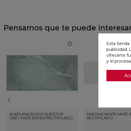
Pensamos que te puede interesa
favorite
Esta tienda 
publicidad. 
ofrecerte f
y el proces
Ac
ALAPLANA BODO SLIPSTOP
VERONA WHITE MATE 3
GREY MATE 60X120 RECTIFICADO
RECTIFICADO