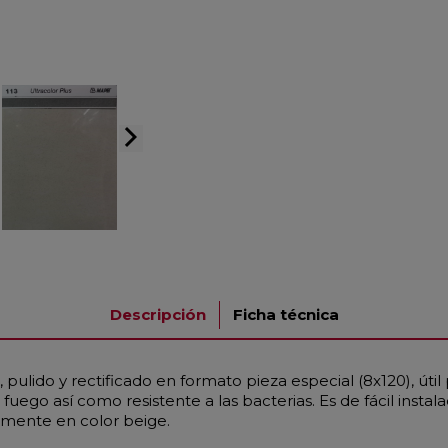
arrow_forward_ios
Descripción
Ficha técnica
ulido y rectificado en formato pieza especial (8x120), úti
fuego así como resistente a las bacterias. Es de fácil instal
iamente en color beige.