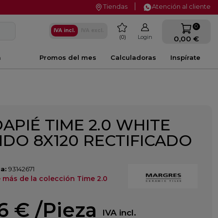
Tiendas
Atención al cliente
favorite
0
IVA incl.
IVA excl.
0
Login
0,00 €
a
Promos del mes
Calculadoras
Inspírate
APIÉ TIME 2.0 WHITE
IDO 8X120 RECTIFICADO
a:
93142671
 más de la colección Time 2.0
16 €
/Pieza
IVA incl.