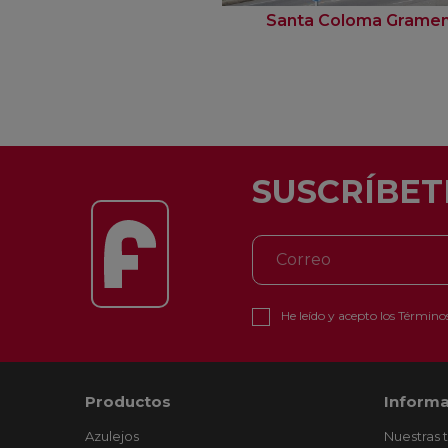
Santa Coloma Grame
SUSCRÍBET
He leído y acepto los
Términos
Productos
Informa
Azulejos
Nuestras 