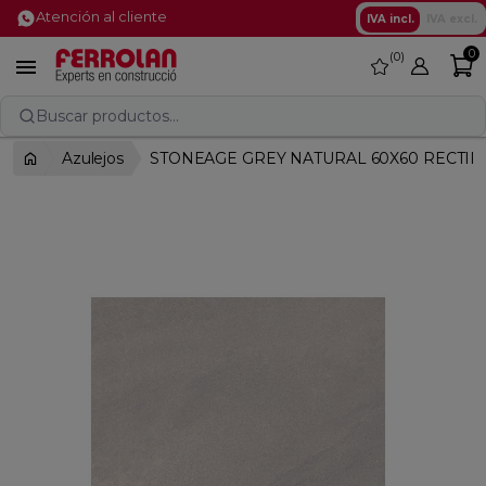
Atención al cliente
IVA incl.
IVA excl.
0
0
favorite

Buscar productos...
Azulejos
STONEAGE GREY NATURAL 60X60 RECTIF