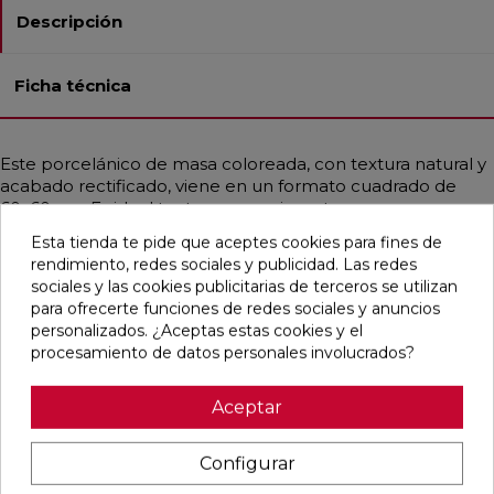
Descripción
Ficha técnica
Este porcelánico de masa coloreada, con textura natural y
acabado rectificado, viene en un formato cuadrado de
60x60 cm. Es ideal tanto para pavimentos como para
revestimientos en baños, cocinas, espacios residenciales,
Esta tienda te pide que aceptes cookies para fines de
comerciales y fachadas. Su resistencia a la helada y a las
rendimiento, redes sociales y publicidad. Las redes
manchas lo hace muy duradero. Con un estilo que
sociales y las cookies publicitarias de terceros se utilizan
combina lo clásico, contemporáneo y mediterráneo,
para ofrecerte funciones de redes sociales y anuncios
emula la apariencia de la piedra en un elegante color gris
personalizados. ¿Aceptas estas cookies y el
perla.
procesamiento de datos personales involucrados?
Aceptar
Pensamos que te puede interesar
Configurar