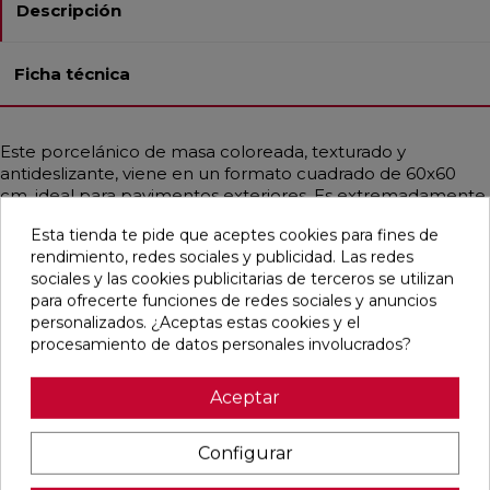
Descripción
Ficha técnica
Este porcelánico de masa coloreada, texturado y
antideslizante, viene en un formato cuadrado de 60x60
cm, ideal para pavimentos exteriores. Es extremadamente
resistente, soportando cargas pesadas, cambios térmicos,
Esta tienda te pide que aceptes cookies para fines de
hielo, fuego y bacterias. Además, su instalación, limpieza y
rendimiento, redes sociales y publicidad. Las redes
remoción son sencillas. Con un estilo contemporáneo e
sociales y las cookies publicitarias de terceros se utilizan
industrial, imita el cemento en un elegante tono gris perla.
para ofrecerte funciones de redes sociales y anuncios
personalizados. ¿Aceptas estas cookies y el
procesamiento de datos personales involucrados?
Pensamos que te puede interesar
Aceptar
favorite
favorite
favorite
favorite
Configurar