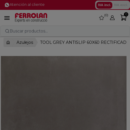
Atención al cliente
IVA incl.
IVA excl.
0
0
favorite

Buscar productos...
Azulejos
TOOL GREY ANTISLIP 60X60 RECTIFICAD