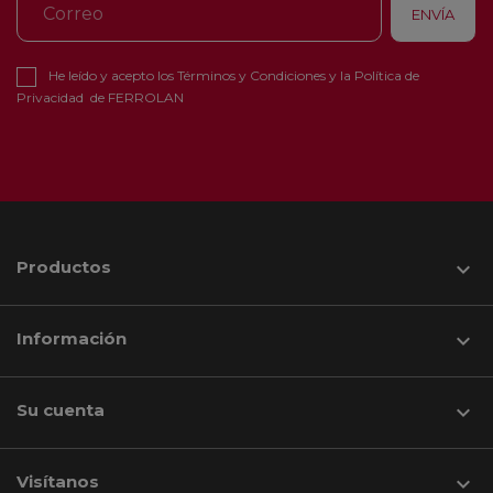
He leído y acepto los
Términos y Condiciones
y la
Política de
Privacidad
de FERROLAN
Productos

Información

Su cuenta

Visítanos
keyboard_arrow_down