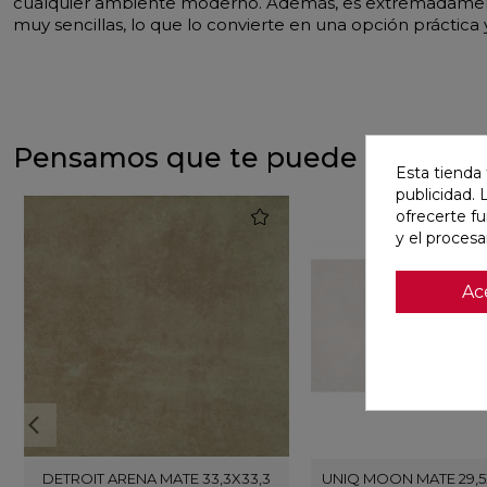
cualquier ambiente moderno. Además, es extremadamente r
muy sencillas, lo que lo convierte en una opción práctica
Pensamos que te puede interesa
Esta tienda 
publicidad. 
favorite
ofrecerte f
y el proces
Ac
DETROIT ARENA MATE 33,3X33,3
UNIQ MOON MATE 29,5