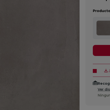
Producto
Recogi
Ver di
Ningun