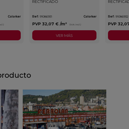
RECTIFICADO
RECTIFIC
Colorker
Ref:
91086931
Colorker
Ref:
91086932
PVP
32,07 €
/m²
PVP
32,0
cl.)
(IVA incl.)
VER MÁS
producto