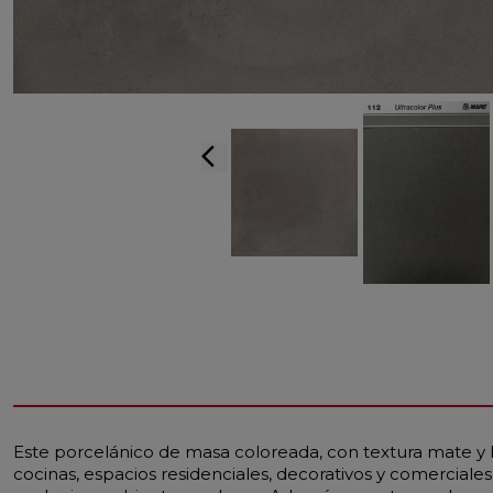
arrow_back_ios
Este porcelánico de masa coloreada, con textura mate y 
cocinas, espacios residenciales, decorativos y comercial