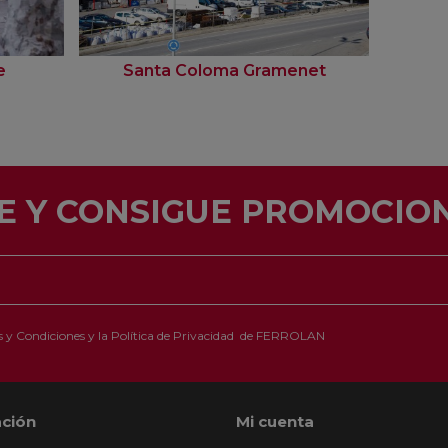
e
Santa Coloma Gramenet
E Y CONSIGUE PROMOCION
 y Condiciones
y la
Política de Privacidad
de FERROLAN
ción
Mi cuenta