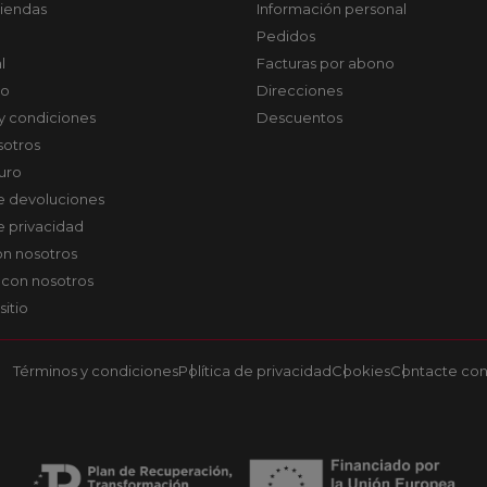
tiendas
Información personal
Pedidos
l
Facturas por abono
co
Direcciones
y condiciones
Descuentos
sotros
uro
de devoluciones
de privacidad
on nosotros
 con nosotros
sitio
Términos y condiciones
Política de privacidad
Cookies
Contacte con