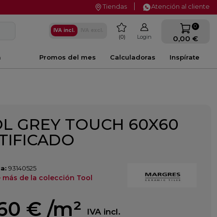
Tiendas
Atención al cliente
favorite
0
IVA incl.
IVA excl.
0
Login
0,00 €
a
Promos del mes
Calculadoras
Inspírate
L GREY TOUCH 60X60
TIFICADO
a:
93140525
 más de la colección Tool
,60 €
/m²
IVA incl.