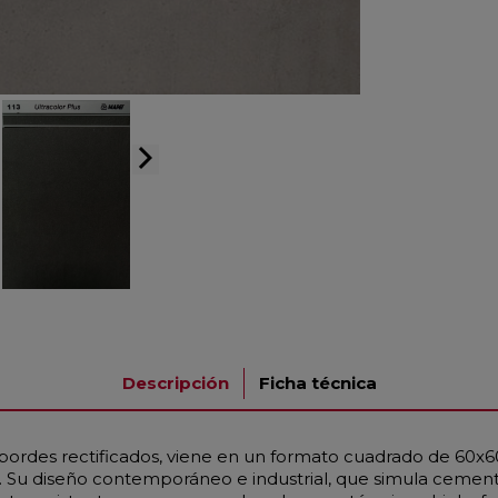
arrow_forward_ios
Descripción
Ficha técnica
bordes rectificados, viene en un formato cuadrado de 60x6
es. Su diseño contemporáneo e industrial, que simula cement