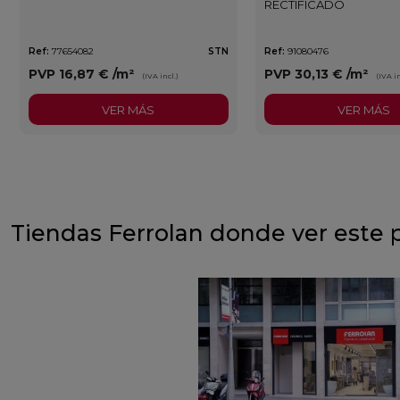
RECTIFICADO
Ref:
77654082
STN
Ref:
91080476
PVP
16,87 €
/m²
PVP
30,13 €
/m²
(IVA incl.)
(IVA in
VER MÁS
VER MÁS
Tiendas Ferrolan donde ver este 