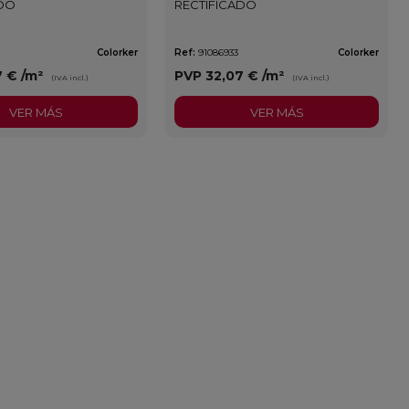
ADO
RECTIFICADO
Colorker
Ref:
91086933
Colorker
7 €
/m²
PVP
32,07 €
/m²
(IVA incl.)
(IVA incl.)
VER MÁS
VER MÁS