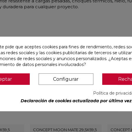
esistente a cargas pesadas, choques térmicos, hielo, fueg
 y duradera para cualquier proyecto.
r
te pide que aceptes cookies para fines de rendimiento, redes soc
Las redes sociales y las cookies publicitarias de terceros se utiliza
favorite
favorite
unciones de redes sociales y anuncios personalizados. ¿Aceptas e
amiento de datos personales involucrados?
eptar
Configurar
Rech
Política de privaci
Declaración de cookies actualizada por última vez 
X59,5
CONCEPT MOON MATE 29,5X59,5
CONCEPT G