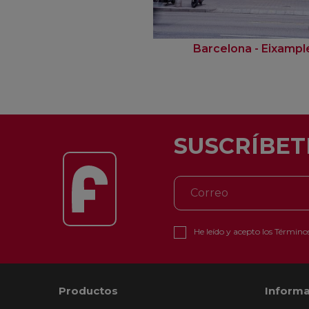
Barcelona - Eixampl
SUSCRÍBET
He leído y acepto los
Términos
Productos
Informa