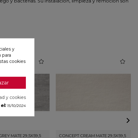
o y bacterias. Su instalación, limpieza y remoción son
iales y
n para
favorite
favorite
stas cookies
azar
dad y cookies
el:
15/10/2024
REY MATE 29,5X59,5
CONCEPT CREAM MATE 29,5X59,5