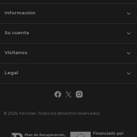
Información

Su cuenta

Visítanos
keyboard_arrow_down
Legal

© 2026. Ferrolan. Todos los derechos reservados.