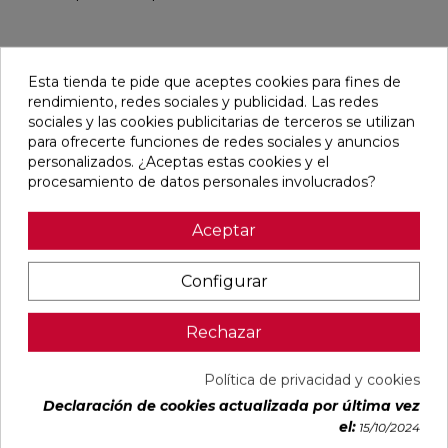
Esta tienda te pide que aceptes cookies para fines de
Pensamos que te puede interesar
rendimiento, redes sociales y publicidad. Las redes
sociales y las cookies publicitarias de terceros se utilizan
favorite
favorite
favorite
favorite
para ofrecerte funciones de redes sociales y anuncios
personalizados. ¿Aceptas estas cookies y el
procesamiento de datos personales involucrados?
Aceptar
ALAPLANA
VERONA
KAWAII GREY
PALOMASTONE
BODO
WHITE MATE
MATE
WALL WHITE
SLIPSTOP
31,6X100
31,6X100
NATURAL
GREY MATE
RECTIFICADO
RECTIFICADO
33,3X100
Configurar
60X120
RECTIFICADO
RECTIFICADO
Ref:
Alaplana
Ref:
Colorker
Ref:
Colorker
Ref:
TAU
94101004
91080375
91080491
91118501
ceràmica
Rechazar
PVP
PVP
PVP
PVP
29,65 €
35,36 €
34,49 €
30,13 €
Política de privacidad y cookies
/m²
/m²
/m²
/m²
(IVA
(IVA
(IVA
(IVA
Declaración de cookies actualizada por última vez
incl.)
incl.)
incl.)
incl.)
el:
15/10/2024
VER MÁS
VER MÁS
VER MÁS
VER MÁS