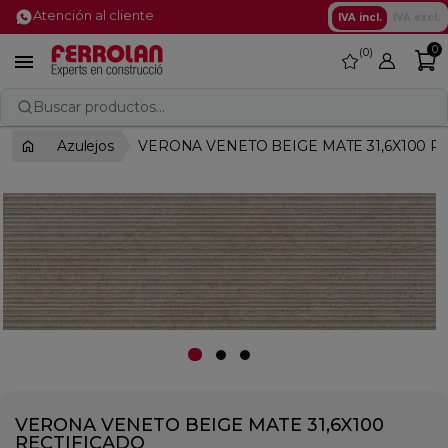
Atención al cliente
IVA incl.
IVA excl.
0
0
favorite

Buscar productos...
Azulejos
VERONA VENETO BEIGE MATE 31,6X100 R
VERONA VENETO BEIGE MATE 31,6X100
RECTIFICADO