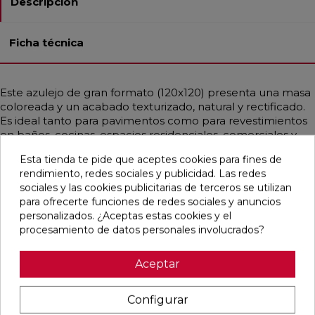
Descripción
Ficha técnica
Este azulejo de gran formato (120x120) presenta una masa
coloreada y un acabado texturizado, natural y rectificado.
Es ideal tanto para pavimentos como para revestimientos
en baños, cocinas, espacios residenciales, comerciales y
fachadas. Su estilo contemporáneo e industrial, con un
Esta tienda te pide que aceptes cookies para fines de
toque mediterráneo, emula el cemento y se ofrece
rendimiento, redes sociales y publicidad. Las redes
mayoritariamente en color blanco.
sociales y las cookies publicitarias de terceros se utilizan
para ofrecerte funciones de redes sociales y anuncios
personalizados. ¿Aceptas estas cookies y el
procesamiento de datos personales involucrados?
Pensamos que te puede interesar
Aceptar
favorite
favorite
favorite
favorite
Configurar