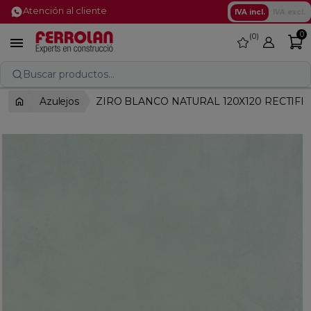
Atención al cliente
IVA incl.
IVA excl.
0
0
favorite

Buscar productos...
Azulejos
ZIRO BLANCO NATURAL 120X120 RECTIFI