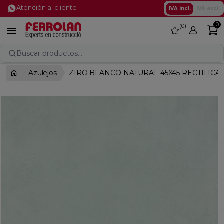
Atención al cliente
IVA incl.
IVA excl.
0
0
favorite

Buscar productos...
Azulejos
ZIRO BLANCO NATURAL 45X45 RECTIFICA