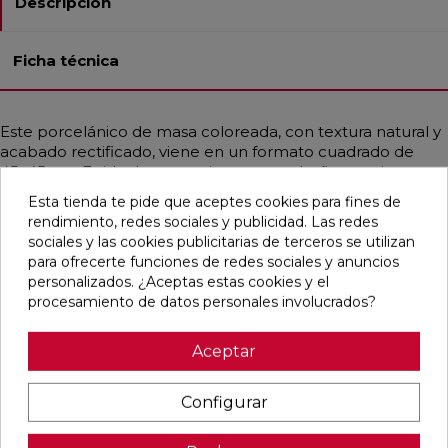
Descripción
Ficha técnica
Este porcelánico de masa coloreada, con textura natural y
acabado rectificado, viene en un formato cuadrado de
45x45 cm. Es ideal para pavimentos en baños, cocinas,
espacios residenciales y comerciales. Su resistencia a la
Esta tienda te pide que aceptes cookies para fines de
helada y a las manchas lo hace muy duradero. Con un
rendimiento, redes sociales y publicidad. Las redes
estilo contemporáneo que mezcla lo industrial y lo
sociales y las cookies publicitarias de terceros se utilizan
mediterráneo, emula el aspecto del cemento en un
para ofrecerte funciones de redes sociales y anuncios
elegante color blanco.
personalizados. ¿Aceptas estas cookies y el
procesamiento de datos personales involucrados?
Aceptar
Pensamos que te puede interesar
Configurar
favorite
favorite
favorite
favorite