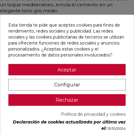
un toque mediterráneo, emula el cemento en un
elegante tono gris medio.
Esta tienda te pide que aceptes cookies para fines de
rendimiento, redes sociales y publicidad. Las redes
sociales y las cookies publicitarias de terceros se utilizan
Pensamos que te puede interesar
para ofrecerte funciones de redes sociales y anuncios
personalizados. ¿Aceptas estas cookies y el
procesamiento de datos personales involucrados?
favorite
favorite
favorite
favorite
Aceptar
DETROIT
UNIQ MOON
CONCEPT
CONCEPT
Configurar
ARENA
MATE
MOON MATE
GREY MATE
MATE
29,5X59,5
29,5X59,5
29,5X59,5
33,3X33,3
RECTIFICADO
RECTIFICADO
RECTIFICADO
Rechazar
Ref:
STN
Ref:
Colorker
Ref:
Colorker
Ref:
Colorker
77654082
91080476
91086931
91086932
Política de privacidad y cookies
PVP
PVP
PVP
PVP
16,87 €
30,13 €
32,07 €
32,07 €
Declaración de cookies actualizada por última vez
/m²
/m²
/m²
/m²
el:
15/10/2024
(IVA
(IVA
(IVA
(IVA