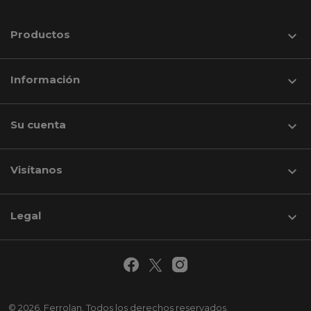
Productos

Información

Su cuenta

Visítanos
keyboard_arrow_down
Legal

© 2026. Ferrolan. Todos los derechos reservados.