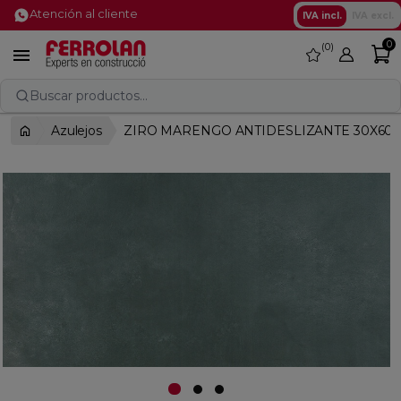
Atención al cliente
IVA incl.
IVA excl.
0
0
favorite

Buscar productos...
Azulejos
ZIRO MARENGO ANTIDESLIZANTE 30X60 