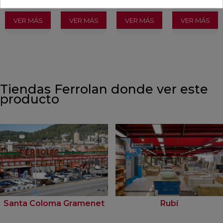
incl.)
incl.)
incl.)
incl.)
VER MÁS
VER MÁS
VER MÁS
VER MÁS
Tiendas Ferrolan donde ver este
producto
Santa Coloma Gramenet
Rubí