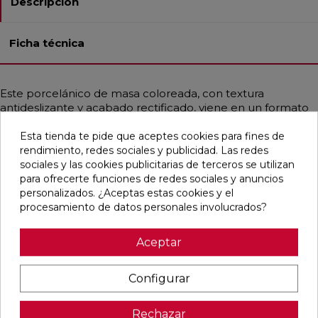
Descripción
Ficha técnica
Este porcelánico de masa coloreada, con textura
antideslizante y acabado rectificado, viene en un formato
cuadrado de 60x60 cm, ideal para pavimentos exteriores y
comerciales. Es resistente a la helada y a las manchas, y su
Esta tienda te pide que aceptes cookies para fines de
estilo contemporáneo e industrial, con un toque
rendimiento, redes sociales y publicidad. Las redes
mediterráneo, emula el cemento en un elegante color gris
sociales y las cookies publicitarias de terceros se utilizan
perla.
para ofrecerte funciones de redes sociales y anuncios
personalizados. ¿Aceptas estas cookies y el
procesamiento de datos personales involucrados?
Aceptar
Pensamos que te puede interesar
Configurar
favorite
favorite
favorite
favorite
Rechazar