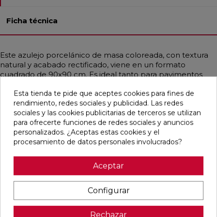
Ficha técnica
Este azulejo porcelánico de masa coloreada, con textura
natural y acabado rectificado, viene en un formato
cuadrado de 90x90 cm. Es ideal tanto para pavimentos
como para revestimientos en baños, cocinas, espacios
Esta tienda te pide que aceptes cookies para fines de
residenciales, comerciales y fachadas. Su resistencia a la
rendimiento, redes sociales y publicidad. Las redes
helada y a las manchas lo hace muy duradero. Con un
sociales y las cookies publicitarias de terceros se utilizan
estilo contemporáneo, industrial y mediterráneo, imita el
para ofrecerte funciones de redes sociales y anuncios
cemento en un elegante color gris perla.
personalizados. ¿Aceptas estas cookies y el
procesamiento de datos personales involucrados?
Aceptar
Pensamos que te puede interesar
Configurar
favorite
favorite
favorite
favorite
Rechazar