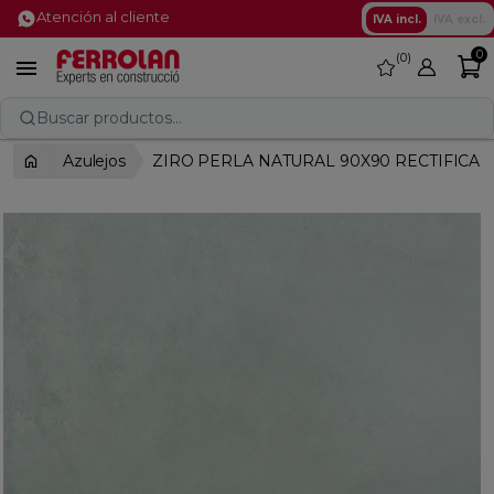
Atención al cliente
IVA incl.
IVA excl.
0
0
favorite

Buscar productos...
Azulejos
ZIRO PERLA NATURAL 90X90 RECTIFICA