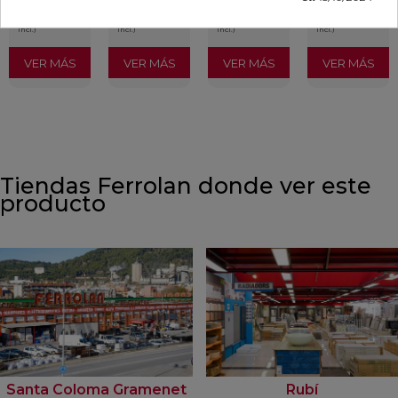
/m²
/m²
/m²
/m²
(IVA
(IVA
(IVA
(IVA
incl.)
incl.)
incl.)
incl.)
VER MÁS
VER MÁS
VER MÁS
VER MÁS
Tiendas Ferrolan donde ver este
producto
Santa Coloma Gramenet
Rubí