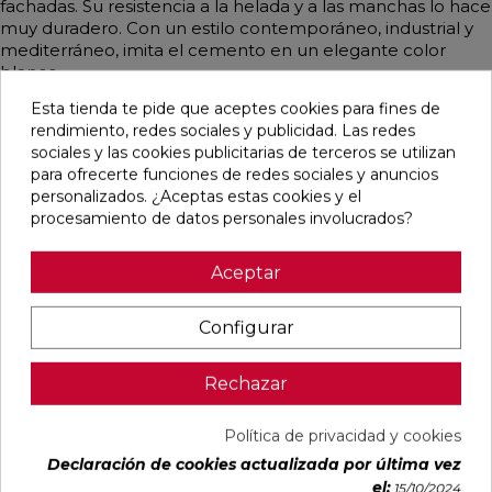
fachadas. Su resistencia a la helada y a las manchas lo hace
muy duradero. Con un estilo contemporáneo, industrial y
mediterráneo, imita el cemento en un elegante color
blanco.
Esta tienda te pide que aceptes cookies para fines de
rendimiento, redes sociales y publicidad. Las redes
sociales y las cookies publicitarias de terceros se utilizan
Pensamos que te puede interesar
para ofrecerte funciones de redes sociales y anuncios
personalizados. ¿Aceptas estas cookies y el
procesamiento de datos personales involucrados?
favorite
favorite
favorite
favorite
Aceptar
Configurar
DETROIT
UNIQ MOON
CONCEPT
CONCEPT
ARENA
MATE
MOON MATE
GREY MATE
MATE
29,5X59,5
29,5X59,5
29,5X59,5
33,3X33,3
RECTIFICADO
RECTIFICADO
RECTIFICADO
Rechazar
Ref:
STN
Ref:
Colorker
Ref:
Colorker
Ref:
Colorker
77654082
91080476
91086931
91086932
Política de privacidad y cookies
PVP
PVP
PVP
PVP
Declaración de cookies actualizada por última vez
16,87 €
30,13 €
32,07 €
32,07 €
el:
15/10/2024