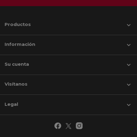
Productos

Información

Su cuenta

Visítanos
keyboard_arrow_down
Legal
