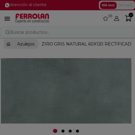
Atención al cliente
IVA incl.
IVA excl.
0
0
favorite

Buscar productos...
Azulejos
ZIRO GRIS NATURAL 60X120 RECTIFICAD