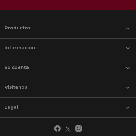
Productos

Información

Su cuenta

Visítanos
keyboard_arrow_down
Legal
