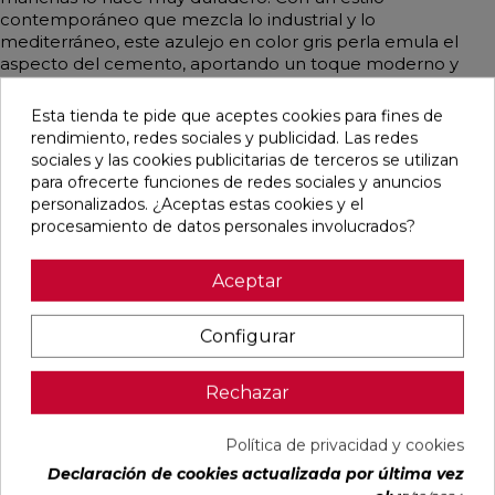
contemporáneo que mezcla lo industrial y lo
mediterráneo, este azulejo en color gris perla emula el
aspecto del cemento, aportando un toque moderno y
elegante a cualquier espacio.
Esta tienda te pide que aceptes cookies para fines de
rendimiento, redes sociales y publicidad. Las redes
sociales y las cookies publicitarias de terceros se utilizan
para ofrecerte funciones de redes sociales y anuncios
Pensamos que te puede interesar
personalizados. ¿Aceptas estas cookies y el
procesamiento de datos personales involucrados?
favorite
favorite
favorite
favorite
Aceptar
Configurar
DETROIT
UNIQ MOON
CONCEPT
CONCEPT
ARENA
MATE
MOON MATE
GREY MATE
MATE
29,5X59,5
29,5X59,5
29,5X59,5
Rechazar
33,3X33,3
RECTIFICADO
RECTIFICADO
RECTIFICADO
Ref:
STN
Ref:
Colorker
Ref:
Colorker
Ref:
Colorker
Política de privacidad y cookies
77654082
91080476
91086931
91086932
Declaración de cookies actualizada por última vez
PVP
PVP
PVP
PVP