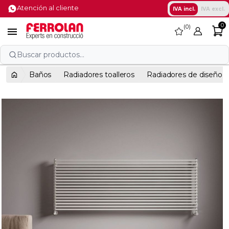
Atención al cliente
IVA incl.
IVA excl.
0
0
favorite

Buscar productos...
Baños
Radiadores toalleros
Radiadores de diseño