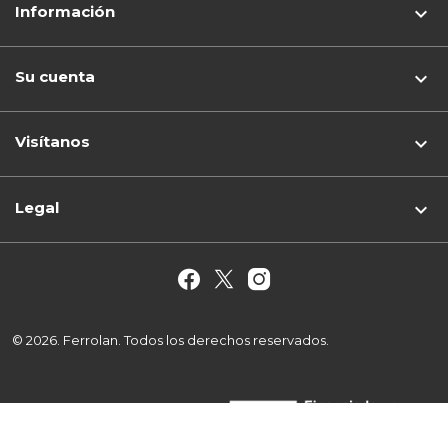
Información

Su cuenta

Visítanos
keyboard_arrow_down
Legal

© 2026. Ferrolan. Todos los derechos reservados.