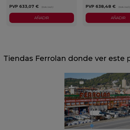
PVP
633,07 €
PVP
638,48 €
(IVA incl.)
(IVA incl.
AÑADIR
AÑADIR
Tiendas Ferrolan donde ver este 