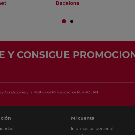
net
Badalona
E Y CONSIGUE PROMOCION
 y Condiciones
y la
Política de Privacidad
de FERROLAN
ción
Mi cuenta
tiendas
Información personal