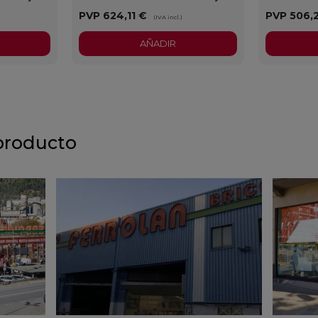
PVP
624,11 €
PVP
506,
)
(IVA incl.)
AÑADIR
producto