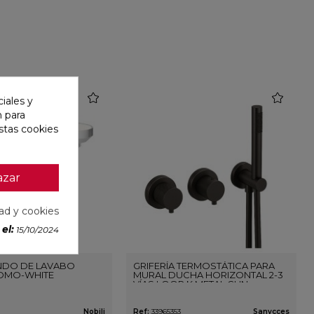
favorite
favorite
iales y
n para
stas cookies
azar
dad y cookies
el:
15/10/2024
DO DE LAVABO
GRIFERÍA TERMOSTÁTICA PARA
OMO-WHITE
MURAL DUCHA HORIZONTAL 2-3
VÍAS LOOP K METAL GUN
Nobili
Ref:
33965353
Sanycces