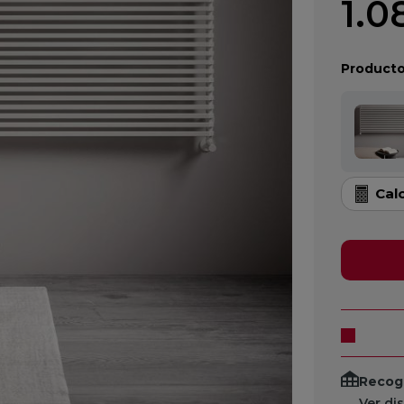
1.0
Producto
Cal
Recogi
Ver di