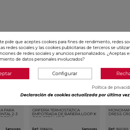
favorite
favorite
te pide que aceptes cookies para fines de rendimiento, redes soc
Las redes sociales y las cookies publicitarias de terceros se utiliza
unciones de redes sociales y anuncios personalizados. ¿Aceptas e
amiento de datos personales involucrados?
eptar
Configurar
Rech
Política de privaci
Declaración de cookies actualizada por última vez 
CA PARA
GRIFERÍA TERMOSTÁTICA
MONOMAN
NTAL 2-3
EMPOTRADA DE BAÑERA LOOP K
DRESS CR
LOOP K
ORO CEPILLADO
O
Sanycces
Ref:
33966014
Sanycces
Ref:
35021303