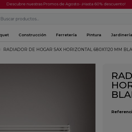
Descubre nuestras Promos de Agosto- ¡Hasta 60% descuento!
Buscar productos...
quet
Construcción
Ferretería
Pintura
Jardinerí
RADIADOR DE HOGAR SAX HORIZONTAL 680X1120 MM BL
RAD
HOR
BL
Referenci