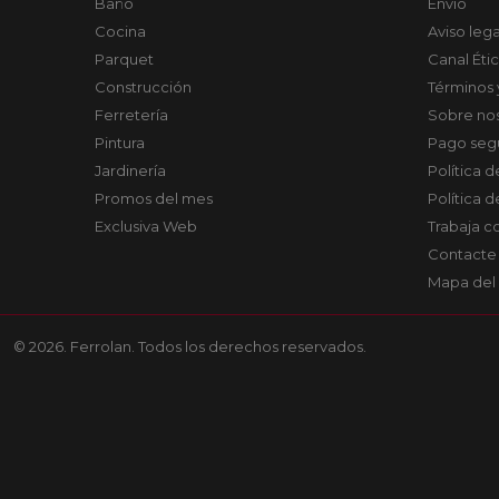
Baño
Envío
Cocina
Aviso lega
Parquet
Canal Éti
Construcción
Términos 
Ferretería
Sobre no
Pintura
Pago seg
Jardinería
Política 
Promos del mes
Política 
Exclusiva Web
Trabaja c
Contacte
Mapa del 
© 2026. Ferrolan. Todos los derechos reservados.