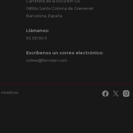
Carretera de la Roca Km 5,6
08924 Santa Coloma de Gramenet
Barcelona, España
Llámanos:
93 391 90 11
Escríbenos un correo electrónico:
online@ferrolan.com
 nosotros