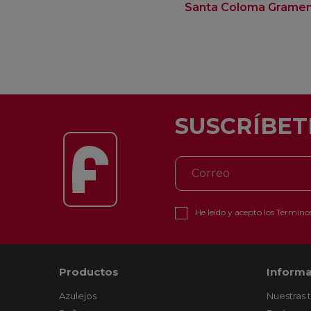
Santa Coloma Grame
SUSCRÍBET
He leído y acepto los
Términos
Productos
Informa
Azulejos
Nuestras 