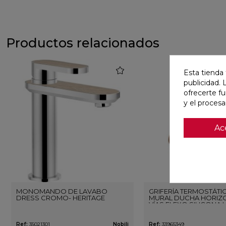
Productos relacionados
favorite
Esta tienda 
publicidad. 
ofrecerte f
y el proces
Ac
MONOMANDO DE LAVABO
GRIFERÍA TERMOSTÁTI
DRESS CROMO- HERITAGE
MURAL DUCHA HORIZO
VÍAS FLEXO SILICONA 
ORO ROSA CEPILLAD
Ref:
35021301
Nobili
Ref:
33965349