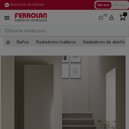
Atención al cliente
IVA incl.
IVA excl.
0
0
favorite

Buscar productos...
Baños
Radiadores toalleros
Radiadores de diseño