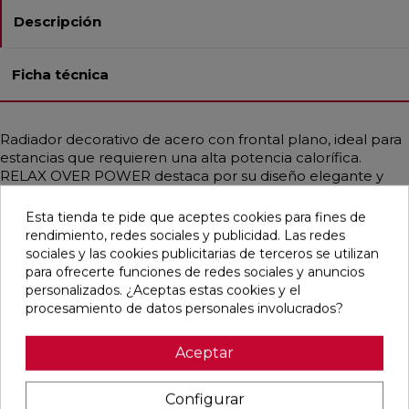
Descripción
Ficha técnica
Radiador decorativo de acero con frontal plano, ideal para
estancias que requieren una alta potencia calorífica.
RELAX OVER POWER destaca por su diseño elegante y
minimalista, con sistema de conexión hidráulica oculta y
adaptador para cabezal termostático incluido. Ofrece una
Esta tienda te pide que aceptes cookies para fines de
amplia gama de acabados, incluidos INOX satinado y brillo,
rendimiento, redes sociales y publicidad. Las redes
así como colores RAL personalizados. Apto para
sociales y las cookies publicitarias de terceros se utilizan
instalaciones de baja temperatura, como bombas de calor
para ofrecerte funciones de redes sociales y anuncios
o calderas de condensación, garantiza una difusión
personalizados. ¿Aceptas estas cookies y el
uniforme del calor. Incluye válvula purgador manual,
procesamiento de datos personales involucrados?
soportes a pared en el mismo color y plantilla de
instalación. Disponible en varias alturas y anchos.
Aceptar
Configurar