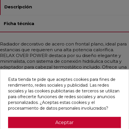
Descripción
Ficha técnica
Radiador decorativo de acero con frontal plano, ideal para
estancias que requieren una alta potencia calorífica.
RELAX OVER POWER destaca por su diseño elegante y
minimalista, con sistema de conexión hidráulica oculta y
adaptador para cabezal termostático incluido. Ofrece una
amplia gama de acabados, incluidos INOX satinado y brillo,
así como colores RAL personalizados. Apto para
Esta tienda te pide que aceptes cookies para fines de
instalaciones de baja temperatura, como bombas de calor
rendimiento, redes sociales y publicidad. Las redes
o calderas de condensación, garantiza una difusión
sociales y las cookies publicitarias de terceros se utilizan
uniforme del calor. Incluye válvula purgador manual,
para ofrecerte funciones de redes sociales y anuncios
soportes a pared en el mismo color y plantilla de
personalizados. ¿Aceptas estas cookies y el
instalación. Disponible en varias alturas y anchos.
procesamiento de datos personales involucrados?
Aceptar