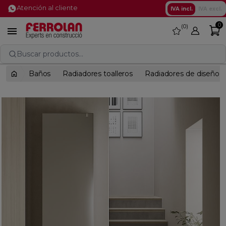
Atención al cliente
IVA incl.
IVA excl.
0
0
favorite

Buscar productos...
Baños
Radiadores toalleros
Radiadores de diseño