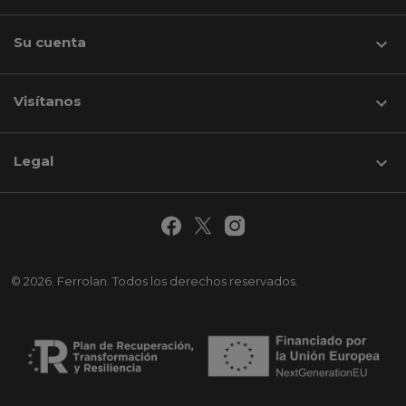
Su cuenta

Visítanos
keyboard_arrow_down
Legal

© 2026. Ferrolan. Todos los derechos reservados.