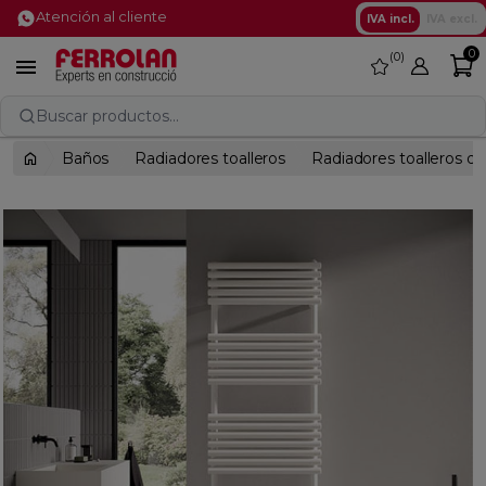
Atención al cliente
IVA incl.
IVA excl.
0
0
favorite

Buscar productos...
Baños
Radiadores toalleros
Radiadores toalleros d