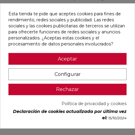
favorite
Esta tienda te pide que aceptes cookies para fines de
rendimiento, redes sociales y publicidad. Las redes
sociales y las cookies publicitarias de terceros se utilizan
para ofrecerte funciones de redes sociales y anuncios
personalizados. ¿Aceptas estas cookies y el
procesamiento de datos personales involucrados?
RSAP RESISTENCIA
000W CLASE 2
Aceptar
CRONOTERMOSTATO
BLANCO
Ref:
36018192
Irsap
Configurar
PVP
239,08 €
(IVA incl.)
Rechazar
AÑADIR
Política de privacidad y cookies
Declaración de cookies actualizada por última vez
el:
15/10/2024