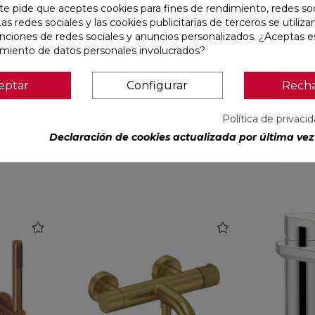
te pide que aceptes cookies para fines de rendimiento, redes soc
Las redes sociales y las cookies publicitarias de terceros se utiliza
unciones de redes sociales y anuncios personalizados. ¿Aceptas e
amiento de datos personales involucrados?
eptar
Configurar
Rech
Política de privaci
Declaración de cookies actualizada por última vez 
favorite
favorite