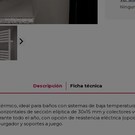
Ningun
arrow_forward_ios
Descripción
Ficha técnica
térmico, ideal para baños con sistemas de baja temperatu
horizontales de sección elíptica de 30x15 mm y colectores 
nte todo el año, con opción de resistencia eléctrica (opcion
purgador y soportes a juego.