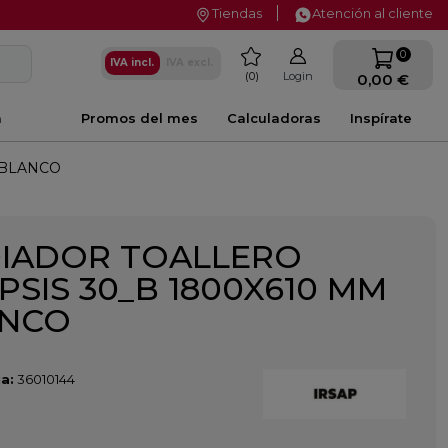
Tiendas
Atención al cliente
favorite
0
IVA incl.
IVA excl.
0
Login
0,00 €
a
Promos del mes
Calculadoras
Inspírate
 BLANCO
IADOR TOALLERO
IPSIS 30_B 1800X610 MM
ANCO
a:
36010144