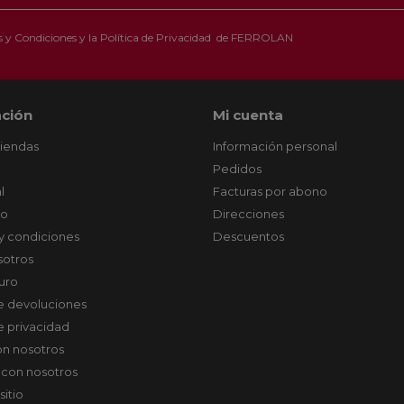
 y Condiciones
y la
Política de Privacidad
de FERROLAN
ción
Mi cuenta
tiendas
Información personal
Pedidos
l
Facturas por abono
co
Direcciones
y condiciones
Descuentos
sotros
uro
de devoluciones
de privacidad
on nosotros
 con nosotros
sitio