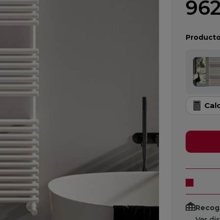
962
Producto
Cal
Recogi
Ver di