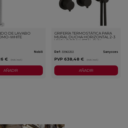
DO DE LAVABO
GRIFERÍA TERMOSTÁTICA PARA
OMO-WHITE
MURAL DUCHA HORIZONTAL 2-3
VÍAS LOOP K METAL GUN
Nobili
Ref:
33965353
Sanycces
26 €
PVP
638,48 €
(IVA incl.)
(IVA incl.)
AÑADIR
AÑADIR