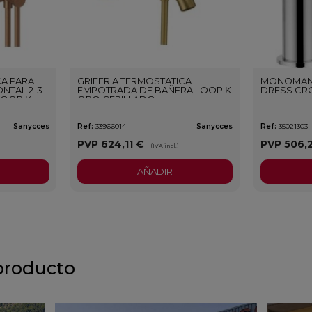
CA PARA
GRIFERÍA TERMOSTÁTICA
MONOMAN
NTAL 2-3
EMPOTRADA DE BAÑERA LOOP K
DRESS CR
LOOP K
ORO CEPILLADO
O
Sanycces
Ref:
33966014
Sanycces
Ref:
35021303
PVP
624,11 €
PVP
506,
)
(IVA incl.)
AÑADIR
producto