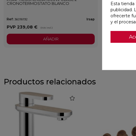
CRONOTERMOSTATO BLANCO
Esta tienda 
publicidad. 
ofrecerte f
Ref:
36018192
Irsap
y el proces
PVP
239,08 €
(IVA incl.)
Ac
AÑADIR
Productos relacionados
favorite