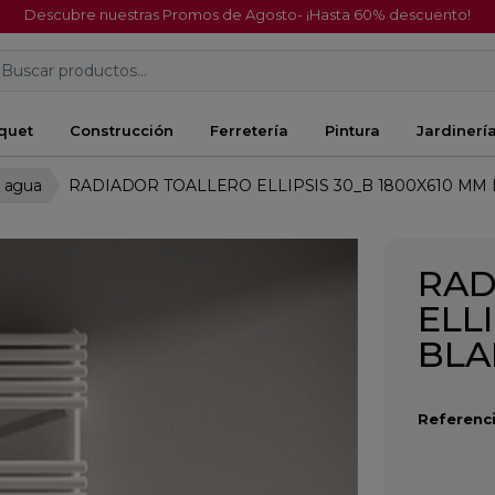
Descubre nuestras Promos de Agosto- ¡Hasta 60% descuento!
Buscar productos...
quet
Construcción
Ferretería
Pintura
Jardinerí
e agua
RADIADOR TOALLERO ELLIPSIS 30_B 1800X610 MM
RAD
ELL
BL
Referenci