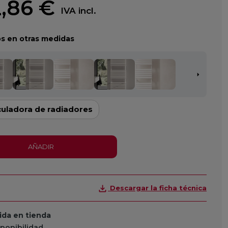
,86 €
IVA incl.
s en otras medidas
culadora de radiadores
AÑADIR
Descargar la ficha técnica
da en tienda
sponibilidad