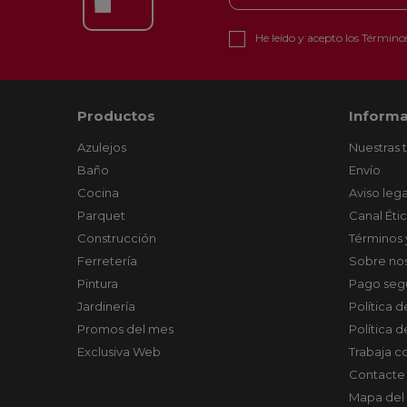
He leído y acepto los
Términos
Productos
Informa
Azulejos
Nuestras 
Baño
Envío
Cocina
Aviso lega
Parquet
Canal Éti
Construcción
Términos 
Ferretería
Sobre no
Pintura
Pago seg
Jardinería
Política 
Promos del mes
Política 
Exclusiva Web
Trabaja c
Contacte
Mapa del 