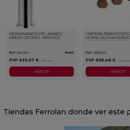
MONOMANDO DE LAVABO
GRIFERÍA TERMOSTÁTI
DRESS CROMO- HERITAGE
MURAL DUCHA HORIZO
VÍAS FLEXO SILICONA 
ORO ROSA CEPILLAD
Ref:
35021301
Nobili
Ref:
33965349
PVP
633,07 €
PVP
638,48 €
(IVA incl.)
(IVA incl.
AÑADIR
AÑADIR
Tiendas Ferrolan donde ver este 