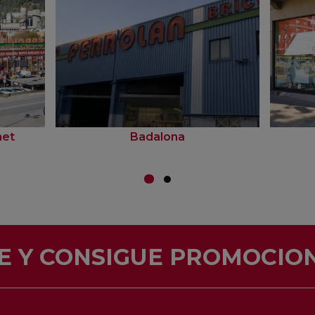
net
Badalona
E Y CONSIGUE PROMOCION