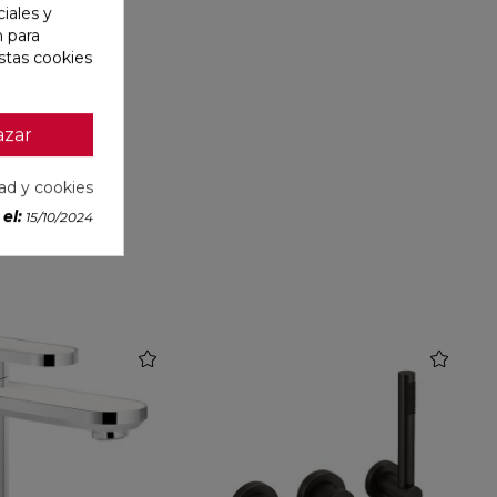
iales y
n para
stas cookies
azar
dad y cookies
el:
15/10/2024
favorite
favorite