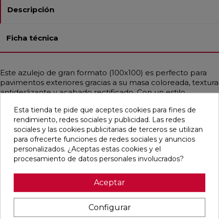
Descripción
Ficha técnica
Este azulejo de gran formato (100x100) es perfecto para
pavimentos exteriores gracias a su masa coloreada, textura
antideslizante y acabado rectificado. Con un estilo
contemporáneo y mediterráneo, emula el aspecto del
Esta tienda te pide que aceptes cookies para fines de
cemento en tonos beige y arena, ofreciendo una opción
rendimiento, redes sociales y publicidad. Las redes
moderna y segura para tus espacios al aire libre.
sociales y las cookies publicitarias de terceros se utilizan
para ofrecerte funciones de redes sociales y anuncios
personalizados. ¿Aceptas estas cookies y el
procesamiento de datos personales involucrados?
Pensamos que te puede interesar
Aceptar
favorite
favorite
favorite
favorite
Configurar