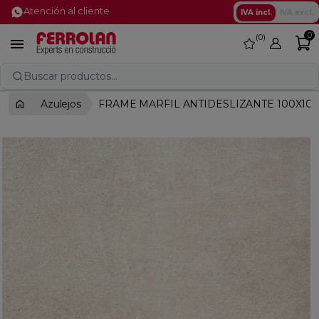
Atención al cliente
IVA incl.
IVA excl.
0
0
favorite

Buscar productos...
Azulejos
FRAME MARFIL ANTIDESLIZANTE 100X100