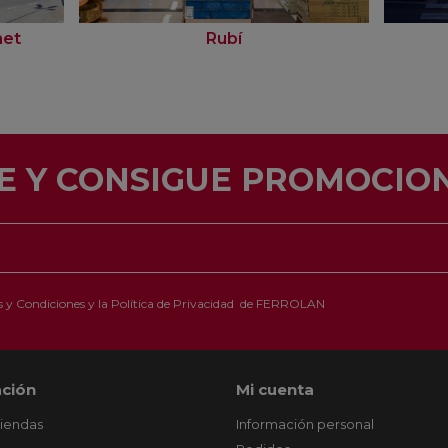
net
Rubí
E Y CONSIGUE PROMOCION
 y Condiciones
y la
Política de Privacidad
de FERROLAN
ción
Mi cuenta
tiendas
Información personal