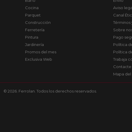
Baño
Envío
Cocina
Aviso lega
Parquet
Canal Éti
Construcción
Términos 
Ferretería
Sobre no
Pintura
Pago seg
Jardinería
Política 
Promos del mes
Política 
Exclusiva Web
Trabaja c
Contacte
Mapa del 
© 2026. Ferrolan. Todos los derechos reservados.