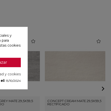
iales y
n para
favorite
favorite
stas cookies
azar
dad y cookies
el:
15/10/2024
REY MATE 29,5X59,5
CONCEPT CREAM MATE 29,5X59,5
ADO
RECTIFICADO