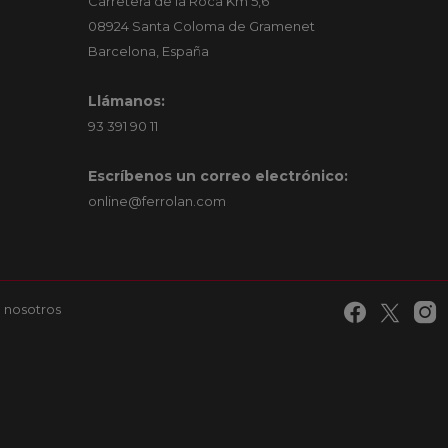
Carretera de la Roca Km 5,6
08924 Santa Coloma de Gramenet
Barcelona, España
Llámanos:
93 391 90 11
Escríbenos un correo electrónico:
online@ferrolan.com
 nosotros