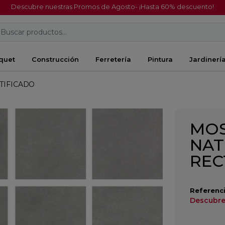
Descubre nuestras Promos de Agosto- ¡Hasta 60% descuento!
Buscar productos...
quet
Construcción
Ferretería
Pintura
Jardinerí
TIFICADO
MOS
NAT
REC
Referenci
Descubre