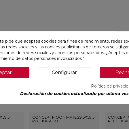
r
te pide que aceptes cookies para fines de rendimiento, redes soc
Las redes sociales y las cookies publicitarias de terceros se utiliza
favorite
favorite
unciones de redes sociales y anuncios personalizados. ¿Aceptas e
amiento de datos personales involucrados?
eptar
Configurar
Rech
Política de privaci
Declaración de cookies actualizada por última vez 
X59,5
CONCEPT MOON MATE 29,5X59,5
CONCEPT G
RECTIFICADO
RECTIFIC