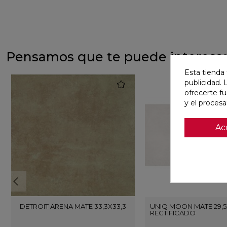
Pensamos que te puede interesa
Esta tienda 
publicidad. 
favorite
ofrecerte f
y el proces
Ac
DETROIT ARENA MATE 33,3X33,3
UNIQ MOON MATE 29,5
RECTIFICADO