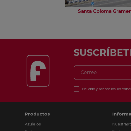
Santa Coloma Grame
SUSCRÍBET
He leído y acepto los
Términos
Productos
Informa
Azulejos
Nuestras 