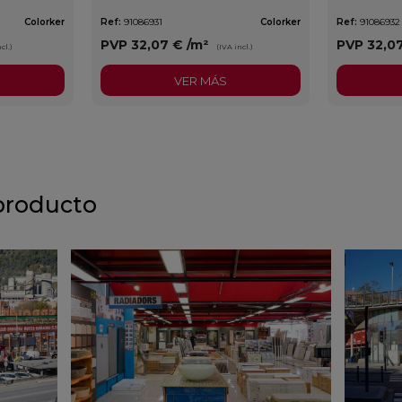
Colorker
Ref:
91086931
Colorker
Ref:
91086932
PVP
32,07 €
/m²
PVP
32,0
cl.)
(IVA incl.)
VER MÁS
producto