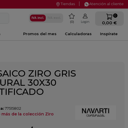
Tiendas
Atención al cliente
favorite
0
IVA incl.
IVA excl.
0
Login
0,00 €
a
Promos del mes
Calculadoras
Inspírate
AICO ZIRO GRIS
URAL 30X30
TIFICADO
a:
77515802
 más de la colección Ziro