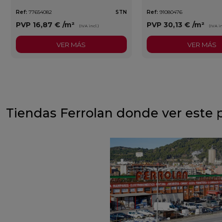
Ref:
77654082
STN
Ref:
91080476
PVP
16,87 €
/m²
PVP
30,13 €
/m²
(IVA incl.)
(IVA in
VER MÁS
VER MÁS
Tiendas Ferrolan donde ver este 