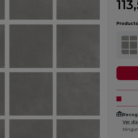
113
Producto
Recogi
Ver di
Ningun