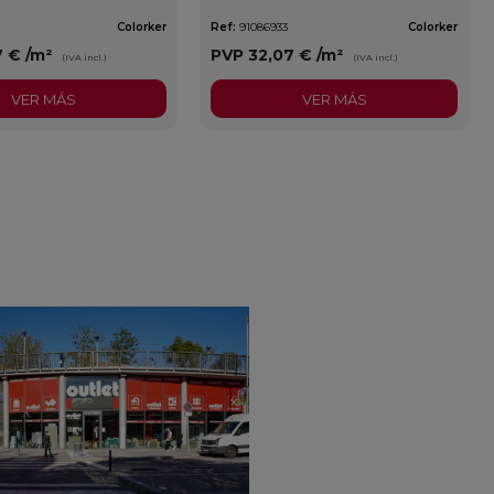
Colorker
Ref:
91086933
Colorker
7 €
/m²
PVP
32,07 €
/m²
(IVA incl.)
(IVA incl.)
VER MÁS
VER MÁS