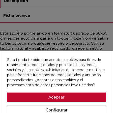
Descripción
Ficha técnica
Este azulejo porcelánico en formato cuadrado de 30x30
cm es perfecto para darle un toque moderno y versátil a
tu baño, cocina o cualquier espacio decorativo. Con su
textura natural y acabado rectificado, ofrece un estilo
contemporáneo que se adapta tanto a ambientes
industriales como mediterráneos. Su diseño emula el
Esta tienda te pide que aceptes cookies para fines de
cemento en un elegante tono gris medio, aportando una
rendimiento, redes sociales y publicidad. Las redes
estética sofisticada y actual.
sociales y las cookies publicitarias de terceros se utilizan
para ofrecerte funciones de redes sociales y anuncios
personalizados. ¿Aceptas estas cookies y el
procesamiento de datos personales involucrados?
Pensamos que te puede interesar
Aceptar
favorite
favorite
favorite
favorite
Configurar