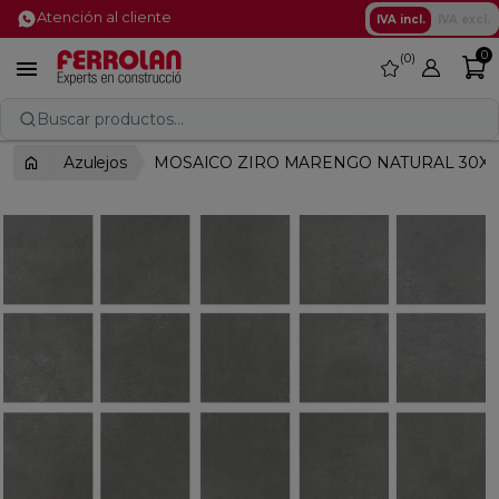
Atención al cliente
IVA incl.
IVA excl.
0
0
favorite

Buscar productos...
Azulejos
MOSAICO ZIRO MARENGO NATURAL 30X3