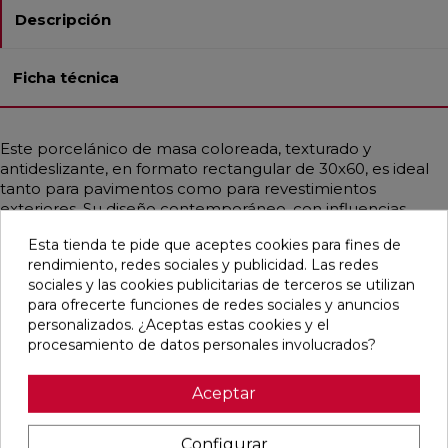
Descripción
Ficha técnica
Este porcelánico de masa coloreada, texturado y
antideslizante, en formato rectangular de 30x60, es ideal
tanto para pavimentos como para revestimientos
exteriores. Su diseño contemporáneo, con influencias
nórdicas y mediterráneas, simula piedra en tonos antracita
Esta tienda te pide que aceptes cookies para fines de
y taupe. Además, es antihielo, antimanchas y resistente a
rendimiento, redes sociales y publicidad. Las redes
ácidos y bases, lo que garantiza su durabilidad y fácil
sociales y las cookies publicitarias de terceros se utilizan
mantenimiento.
para ofrecerte funciones de redes sociales y anuncios
personalizados. ¿Aceptas estas cookies y el
procesamiento de datos personales involucrados?
Pensamos que te puede interesar
Aceptar
favorite
favorite
favorite
favorite
Configurar