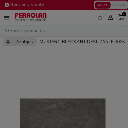
Atención al cliente
IVA incl.
IVA excl.
0
0
favorite

Buscar productos...
Azulejos
MUSTANG BLACK ANTIDESLIZANTE 30X60