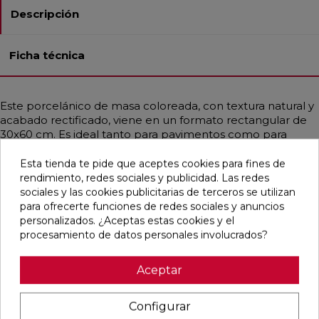
Descripción
Ficha técnica
Este porcelánico de masa coloreada, con textura natural y
acabado rectificado, viene en un formato rectangular de
30x60 cm. Es ideal tanto para pavimentos como para
revestimientos en baños, cocinas, espacios residenciales y
comerciales. Sus características antihielo y antimanchas,
Esta tienda te pide que aceptes cookies para fines de
junto con su resistencia a ácidos y bases, lo hacen muy
rendimiento, redes sociales y publicidad. Las redes
duradero. Con un estilo contemporáneo que se adapta a
sociales y las cookies publicitarias de terceros se utilizan
ambientes nórdicos y mediterráneos, simula piedra en
para ofrecerte funciones de redes sociales y anuncios
tonos antracita y taupe, ofreciendo una opción elegante y
personalizados. ¿Aceptas estas cookies y el
versátil para cualquier proyecto.
procesamiento de datos personales involucrados?
Aceptar
Pensamos que te puede interesar
Configurar