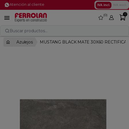
Atención al cliente
IVA incl.
IVA excl.
0
0
favorite

Buscar productos...
Azulejos
MUSTANG BLACK MATE 30X60 RECTIFICA