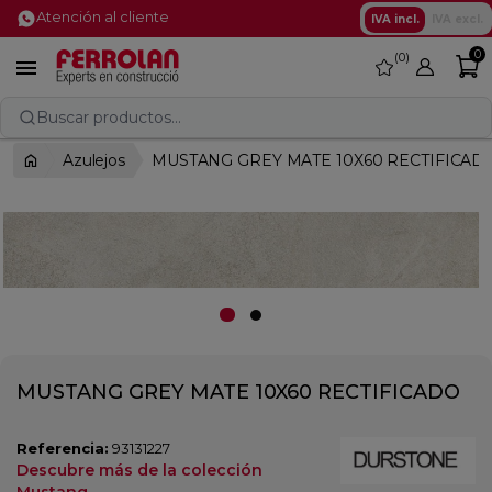
Atención al cliente
IVA incl.
IVA excl.
0
0
favorite

Buscar productos...
Azulejos
MUSTANG GREY MATE 10X60 RECTIFICAD
MUSTANG GREY MATE 10X60 RECTIFICADO
Referencia:
93131227
Descubre más de la colección