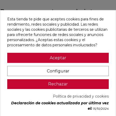
Pensamos que te puede interesar
Esta tienda te pide que aceptes cookies para fines de
rendimiento, redes sociales y publicidad. Las redes
favorite
favorite
favorite
favorite
sociales y las cookies publicitarias de terceros se utilizan
para ofrecerte funciones de redes sociales y anuncios
personalizados. ¿Aceptas estas cookies y el
procesamiento de datos personales involucrados?
ALAPLANA
VERONA
KAWAII GREY
PALOMASTONE
BODO
WHITE MATE
MATE
WALL WHITE
SLIPSTOP
31,6X100
31,6X100
NATURAL
Aceptar
GREY MATE
RECTIFICADO
RECTIFICADO
33,3X100
60X120
RECTIFICADO
RECTIFICADO
Ref:
Alaplana
Ref:
Colorker
Ref:
Colorker
Ref:
TAU
Configurar
94101004
91080375
91080491
91118501
ceràmica
PVP
PVP
PVP
PVP
29,65 €
35,36 €
34,49 €
30,13 €
Rechazar
/m²
/m²
/m²
/m²
(IVA
(IVA
(IVA
(IVA
incl.)
incl.)
incl.)
incl.)
Política de privacidad y cookies
Declaración de cookies actualizada por última vez
VER MÁS
VER MÁS
VER MÁS
VER MÁS
el:
15/10/2024