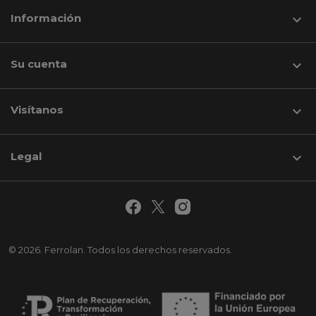
Información

Su cuenta

Visítanos
keyboard_arrow_down
Legal

© 2026. Ferrolan. Todos los derechos reservados.