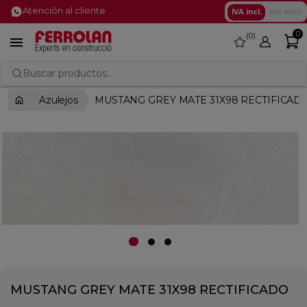
Atención al cliente
IVA incl.
IVA excl.
0
0
favorite

Buscar productos...
Azulejos
MUSTANG GREY MATE 31X98 RECTIFICAD
MUSTANG GREY MATE 31X98 RECTIFICADO