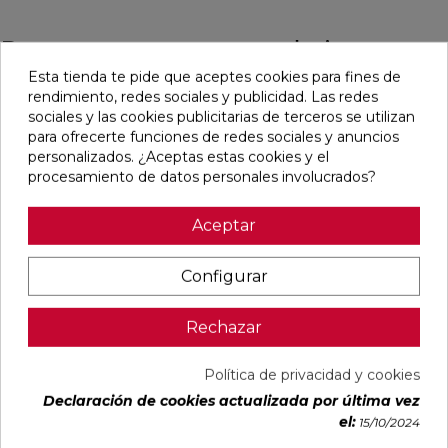
Pensamos que te puede interesar
Esta tienda te pide que aceptes cookies para fines de
rendimiento, redes sociales y publicidad. Las redes
favorite
favorite
favorite
favorite
sociales y las cookies publicitarias de terceros se utilizan
para ofrecerte funciones de redes sociales y anuncios
personalizados. ¿Aceptas estas cookies y el
procesamiento de datos personales involucrados?
ALAPLANA
VERONA
KAWAII GREY
PALOMASTONE
BODO
WHITE MATE
MATE
WALL WHITE
SLIPSTOP
31,6X100
31,6X100
NATURAL
Aceptar
GREY MATE
RECTIFICADO
RECTIFICADO
33,3X100
60X120
RECTIFICADO
RECTIFICADO
Ref:
Alaplana
Ref:
Colorker
Ref:
Colorker
Ref:
TAU
Configurar
94101004
91080375
91080491
91118501
ceràmica
PVP
PVP
PVP
PVP
29,65 €
35,36 €
34,49 €
30,13 €
Rechazar
/m²
/m²
/m²
/m²
(IVA
(IVA
(IVA
(IVA
incl.)
incl.)
incl.)
incl.)
Política de privacidad y cookies
Declaración de cookies actualizada por última vez
VER MÁS
VER MÁS
VER MÁS
VER MÁS
el:
15/10/2024