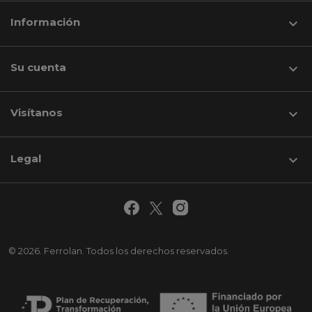
Información

Su cuenta

Visítanos
keyboard_arrow_down
Legal

© 2026. Ferrolan. Todos los derechos reservados.