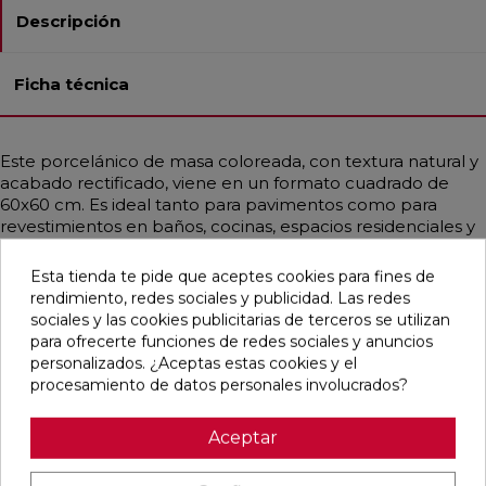
Descripción
Ficha técnica
Este porcelánico de masa coloreada, con textura natural y
acabado rectificado, viene en un formato cuadrado de
60x60 cm. Es ideal tanto para pavimentos como para
revestimientos en baños, cocinas, espacios residenciales y
comerciales. Sus propiedades antihielo y antimanchas,
junto con su resistencia a ácidos y bases, lo hacen muy
Esta tienda te pide que aceptes cookies para fines de
duradero. Con un estilo contemporáneo que combina
rendimiento, redes sociales y publicidad. Las redes
influencias nórdicas y mediterráneas, simula piedra en un
sociales y las cookies publicitarias de terceros se utilizan
elegante color hueso.
para ofrecerte funciones de redes sociales y anuncios
personalizados. ¿Aceptas estas cookies y el
procesamiento de datos personales involucrados?
Pensamos que te puede interesar
Aceptar