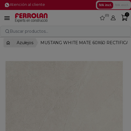
Atención al cliente
IVA incl.
IVA excl.
0
0
favorite

Buscar productos...
Azulejos
MUSTANG WHITE MATE 60X60 RECTIFICA