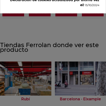
incl.)
incl.)
incl.)
incl.)
el:
15/10/2024
VER MÁS
VER MÁS
VER MÁS
VER MÁS
Tiendas Ferrolan donde ver este
producto
Rubí
Barcelona - Eixample