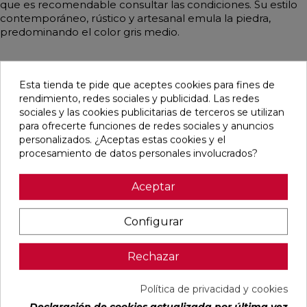
que es recomendable consultar las condiciones. Su estilo
contemporáneo, rústico y artesanal emula la piedra,
predominando el color gris medio.
Esta tienda te pide que aceptes cookies para fines de
Pensamos que te puede interesar
rendimiento, redes sociales y publicidad. Las redes
sociales y las cookies publicitarias de terceros se utilizan
para ofrecerte funciones de redes sociales y anuncios
favorite
favorite
favorite
favorite
personalizados. ¿Aceptas estas cookies y el
procesamiento de datos personales involucrados?
Aceptar
ALAPLANA
VERONA
KAWAII GREY
PALOMASTONE
BODO
WHITE MATE
MATE
WALL WHITE
SLIPSTOP
31,6X100
31,6X100
NATURAL
Configurar
GREY MATE
RECTIFICADO
RECTIFICADO
33,3X100
60X120
RECTIFICADO
RECTIFICADO
Ref:
Alaplana
Ref:
Colorker
Ref:
Colorker
Ref:
TAU
Rechazar
94101004
91080375
91080491
91118501
ceràmica
PVP
PVP
PVP
PVP
24,50 €
29,22 €
28,50 €
24,90 €
Política de privacidad y cookies
/m²
/m²
/m²
/m²
(IVA
(IVA
(IVA
(IVA
Declaración de cookies actualizada por última vez