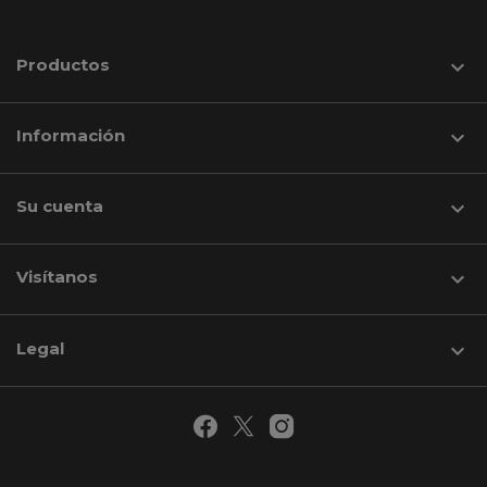
Productos

Información

Su cuenta

Visítanos
keyboard_arrow_down
Legal
