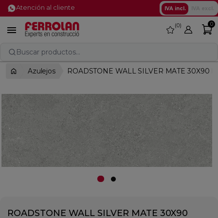
Atención al cliente
IVA incl.
IVA excl.
0
0
favorite

Buscar productos...
Azulejos
ROADSTONE WALL SILVER MATE 30X90 R
ROADSTONE WALL SILVER MATE 30X90