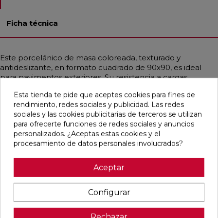
Ficha técnica
Este porcelánico de masa coloreada, texturado y
antideslizante, en formato cuadrado de 90x90, es ideal
para pavimentos exteriores. Su resistencia a cargas
pesadas, choques térmicos, hielo, fuego y bacterias lo
Esta tienda te pide que aceptes cookies para fines de
hace muy duradero. Además, es fácil de instalar y limpiar.
rendimiento, redes sociales y publicidad. Las redes
Con un estilo contemporáneo, industrial y mediterráneo,
sociales y las cookies publicitarias de terceros se utilizan
emula la piedra en tonos crema y beige, ofreciendo una
para ofrecerte funciones de redes sociales y anuncios
opción elegante y funcional para tus espacios exteriores.
personalizados. ¿Aceptas estas cookies y el
procesamiento de datos personales involucrados?
Aceptar
Pensamos que te puede interesar
Configurar
favorite
favorite
favorite
favorite
Rechazar