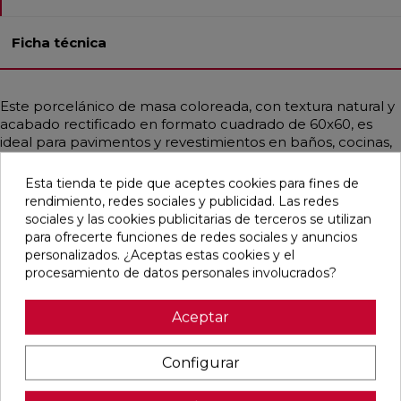
Ficha técnica
Este porcelánico de masa coloreada, con textura natural y
acabado rectificado en formato cuadrado de 60x60, es
ideal para pavimentos y revestimientos en baños, cocinas,
exteriores, residencias, fachadas y comercios. Su resistencia
a cargas pesadas, choques térmicos, hielo, fuego y
Esta tienda te pide que aceptes cookies para fines de
bacterias lo hace extremadamente duradero. Además, es
rendimiento, redes sociales y publicidad. Las redes
fácil de instalar y limpiar. Con un estilo contemporáneo,
sociales y las cookies publicitarias de terceros se utilizan
industrial y mediterráneo, emula la apariencia de la piedra
para ofrecerte funciones de redes sociales y anuncios
en un elegante tono gris medio.
personalizados. ¿Aceptas estas cookies y el
procesamiento de datos personales involucrados?
Aceptar
Pensamos que te puede interesar
Configurar
favorite
favorite
favorite
favorite