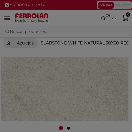
Atención al cliente
IVA incl.
IVA excl.
0
0
favorite

Buscar productos...
Azulejos
SLABSTONE WHITE NATURAL 30X60 RECT