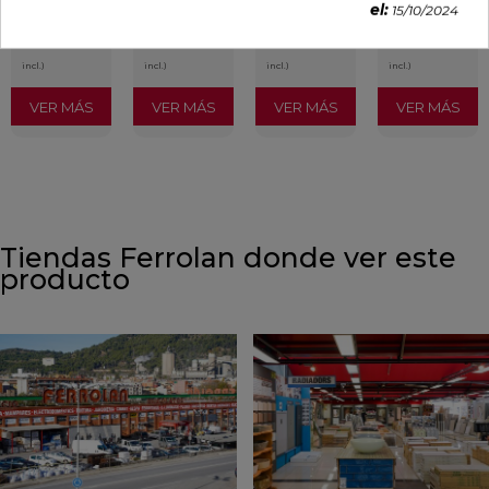
el:
15/10/2024
29,65 €
35,36 €
34,49 €
30,13 €
/m²
/m²
/m²
/m²
(IVA
(IVA
(IVA
(IVA
incl.)
incl.)
incl.)
incl.)
VER MÁS
VER MÁS
VER MÁS
VER MÁS
Tiendas Ferrolan donde ver este
producto