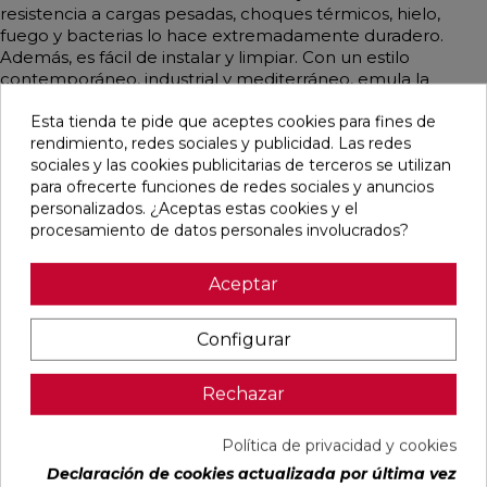
resistencia a cargas pesadas, choques térmicos, hielo,
fuego y bacterias lo hace extremadamente duradero.
Además, es fácil de instalar y limpiar. Con un estilo
contemporáneo, industrial y mediterráneo, emula la
apariencia de la piedra en un elegante color hueso.
Esta tienda te pide que aceptes cookies para fines de
rendimiento, redes sociales y publicidad. Las redes
sociales y las cookies publicitarias de terceros se utilizan
para ofrecerte funciones de redes sociales y anuncios
Pensamos que te puede interesar
personalizados. ¿Aceptas estas cookies y el
procesamiento de datos personales involucrados?
favorite
favorite
favorite
favorite
Aceptar
Configurar
ALAPLANA
VERONA
KAWAII GREY
PALOMASTONE
BODO
WHITE MATE
MATE
WALL WHITE
SLIPSTOP
31,6X100
31,6X100
NATURAL
Rechazar
GREY MATE
RECTIFICADO
RECTIFICADO
33,3X100
60X120
RECTIFICADO
RECTIFICADO
Ref:
Alaplana
Ref:
Colorker
Ref:
Colorker
Ref:
TAU
Política de privacidad y cookies
94101004
91080375
91080491
91118501
ceràmica
Declaración de cookies actualizada por última vez
PVP
PVP
PVP
PVP