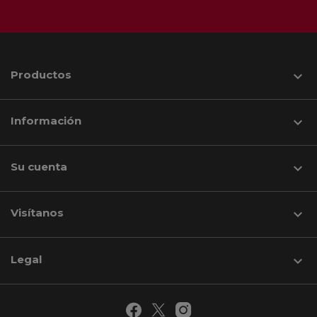
Productos

Información

Su cuenta

Visítanos
keyboard_arrow_down
Legal
