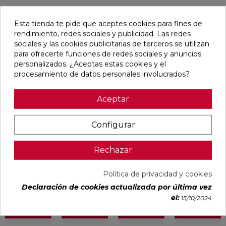
Esta tienda te pide que aceptes cookies para fines de
Pensamos que te puede interesar
rendimiento, redes sociales y publicidad. Las redes
sociales y las cookies publicitarias de terceros se utilizan
para ofrecerte funciones de redes sociales y anuncios
favorite
favorite
favorite
favorite
personalizados. ¿Aceptas estas cookies y el
procesamiento de datos personales involucrados?
Aceptar
ALAPLANA
VERONA
KAWAII GREY
PALOMASTONE
BODO
WHITE MATE
MATE
WALL WHITE
SLIPSTOP
31,6X100
31,6X100
NATURAL
GREY MATE
RECTIFICADO
RECTIFICADO
33,3X100
Configurar
60X120
RECTIFICADO
RECTIFICADO
Ref:
Alaplana
Ref:
Colorker
Ref:
Colorker
Ref:
TAU
94101004
91080375
91080491
91118501
ceràmica
Rechazar
PVP
PVP
PVP
PVP
29,65 €
35,36 €
34,49 €
30,13 €
Política de privacidad y cookies
/m²
/m²
/m²
/m²
(IVA
(IVA
(IVA
(IVA
Declaración de cookies actualizada por última vez
incl.)
incl.)
incl.)
incl.)
el:
15/10/2024
VER MÁS
VER MÁS
VER MÁS
VER MÁS