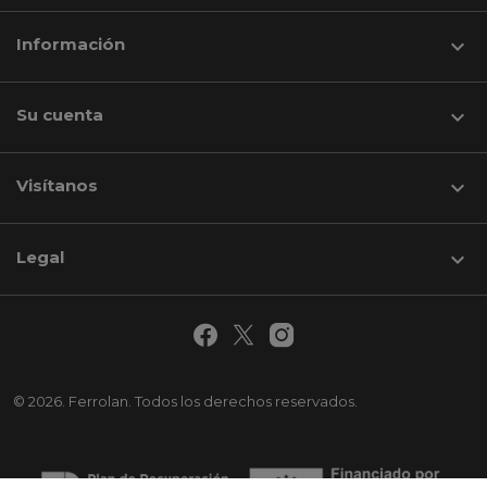
Información

Su cuenta

Visítanos
keyboard_arrow_down
Legal

© 2026. Ferrolan. Todos los derechos reservados.