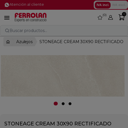
Atención al cliente
IVA incl.
IVA excl.
0
0
favorite

Buscar productos...
Azulejos
STONEAGE CREAM 30X90 RECTIFICADO
STONEAGE CREAM 30X90 RECTIFICADO