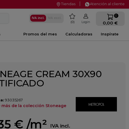
Tiendas
Atención al cliente
favorite
0
IVA incl.
IVA excl.
0
Login
0,00 €
a
Promos del mes
Calculadoras
Inspírate
NEAGE CREAM 30X90
TIFICADO
a:
93035267
 más de la colección Stoneage
35 €
/m²
IVA incl.