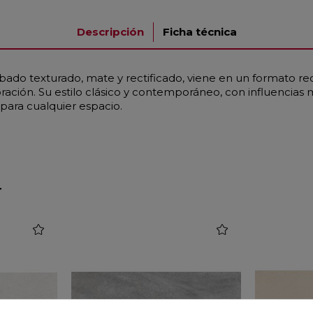
Descripción
Ficha técnica
ado texturado, mate y rectificado, viene en un formato re
ación. Su estilo clásico y contemporáneo, con influencias 
para cualquier espacio.
r
favorite
favorite