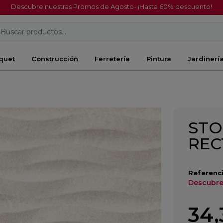
Descubre nuestras Promos de Agosto- ¡Hasta 60% descuento!
Buscar productos...
quet
Construcción
Ferretería
Pintura
Jardinerí
STO
REC
Referenci
Descubre
34,