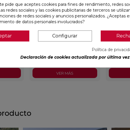
te pide que aceptes cookies para fines de rendimiento, redes soc
Las redes sociales y las cookies publicitarias de terceros se utiliza
unciones de redes sociales y anuncios personalizados. ¿Aceptas e
amiento de datos personales involucrados?
1,6X100
KAWAII GREY MATE 31,6X100
PALOMAST
eptar
Configurar
Rech
RECTIFICADO
NATURAL 3
Política de privaci
Colorker
Ref:
91080491
Colorker
Ref:
91118501
Declaración de cookies actualizada por última vez 
PVP
34,49 €
/m²
PVP
30,1
ncl.)
(IVA incl.)
VER MÁS
producto