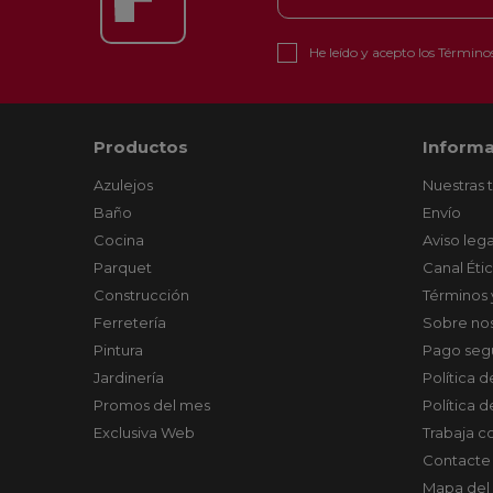
He leído y acepto los
Términos
Productos
Informa
Azulejos
Nuestras 
Baño
Envío
Cocina
Aviso lega
Parquet
Canal Éti
Construcción
Términos 
Ferretería
Sobre no
Pintura
Pago seg
Jardinería
Política 
Promos del mes
Política 
Exclusiva Web
Trabaja c
Contacte
Mapa del 