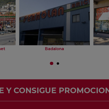
net
Badalona
E Y CONSIGUE PROMOCION