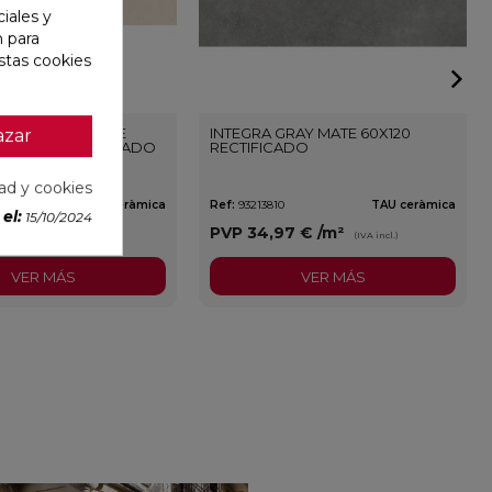
iales y
n para
stas cookies
ONE WALL WHITE
INTEGRA GRAY MATE 60X120
azar
3,3X100 RECTIFICADO
RECTIFICADO
dad y cookies
TAU ceràmica
Ref:
93213810
TAU ceràmica
el:
15/10/2024
3 €
/m²
PVP
34,97 €
/m²
(IVA incl.)
(IVA incl.)
VER MÁS
VER MÁS