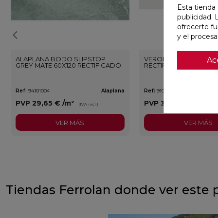
Esta tienda 
publicidad. 
ofrecerte f
y el proces
ALAPLANA BODO SLIPSTOP
VERONA WHITE MATE 3
Ac
GREY MATE 60X120 RECTIFICADO
RECTIFICADO
Ref:
94101004
Alaplana
Ref:
91080375
PVP
29,65 €
/m²
PVP
35,36 €
/m²
(IVA incl.)
(IVA i
VER MÁS
VER MÁS
Tiendas Ferrolan donde ver este 