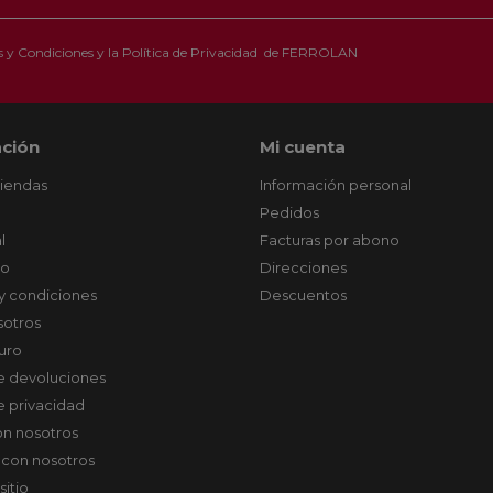
 y Condiciones
y la
Política de Privacidad
de FERROLAN
ción
Mi cuenta
tiendas
Información personal
Pedidos
l
Facturas por abono
co
Direcciones
y condiciones
Descuentos
sotros
uro
de devoluciones
de privacidad
on nosotros
 con nosotros
sitio