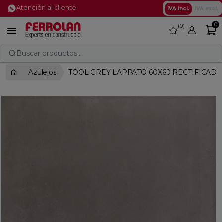
Atención al cliente
IVA incl.
IVA excl.
0
0
favorite

Buscar productos...
Azulejos
TOOL GREY LAPPATO 60X60 RECTIFICAD