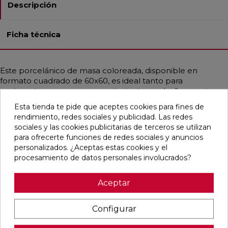
Descripción
Ficha técnica
Este porcelánico de masa coloreada, disponible en
formato cuadrado de 60x60, es ideal tanto para
pavimentos como para revestimientos en baños, cocinas,
espacios residenciales, decorativos y comerciales. Su
Esta tienda te pide que aceptes cookies para fines de
acabado puede ser liso o ligeramente abombado, con un
rendimiento, redes sociales y publicidad. Las redes
semi-pulido y bordes rectificados que le dan un toque
sociales y las cookies publicitarias de terceros se utilizan
moderno. Resistente a cargas pesadas, choques térmicos,
para ofrecerte funciones de redes sociales y anuncios
hielo, fuego y bacterias, este azulejo es fácil de instalar,
personalizados. ¿Aceptas estas cookies y el
limpiar y remover. Con un estilo contemporáneo e
procesamiento de datos personales involucrados?
industrial, simula cemento en un elegante color gris perla.
Aceptar
Configurar
Pensamos que te puede interesar